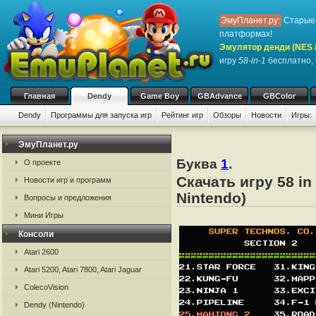
ЭмуПланет.ру:
Старые 
платформах!
Эмулятор денди (NES / 
игру
58-in-1
бесплатно, 
Главная
Dendy
Game Boy
GBAdvance
GBColor
Dendy
Программы для запуска игр
Рейтинг игр
Обзоры
Новости
Игры:
ЭмуПланет.ру
Буква
1
.
О проекте
Скачать игру 58 i
Новости игр и программ
Nintendo)
Вопросы и предложения
Мини Игры
Консоли
Atari 2600
Atari 5200, Atari 7800, Atari Jaguar
ColecoVision
Dendy (Nintendo)