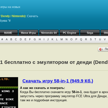
игры на новых
Dendy / Nintendo)
:
Скачать
буква "#
MAME
Мини Игры
Nintendo 64
PC Engine
Sega
SN
#
A
B
C
D
E
F
G
H
I
J
K
L
M
N
O
P
Q
R
S
T
U
V
П
n 1 бесплатно с эмулятором от денди (Dend
Скачать игру 58-in-1 (949.9 Кб.)
А как же скачать и поиграть:
Когда Вы бесплатно скачаете игру
58-in-1
, она будет в арх
запустить через программу эмулятор FCE Ultra для Денди
там же и подробная инструкция.