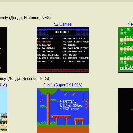
ndy (Денди, Nintendo, NES):
52 Games
4 
dy (Денди, Nintendo, NES):
01A)
6-in-1 (SuperGK-L02A)