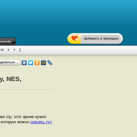
intendo
W
X
Y
Z
оделиться…
y, NES,
иве zip, этот архив нужно
, которую можно
скачать тут
,