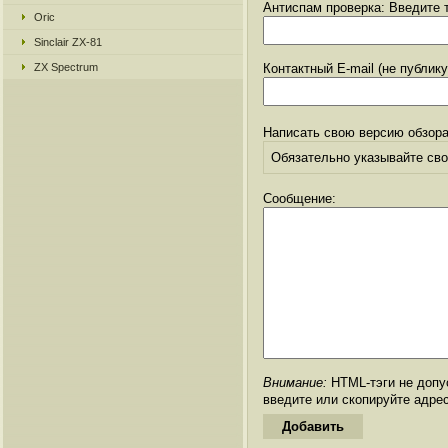
Антиспам проверка: Введите т
Oric
Sinclair ZX-81
ZX Spectrum
Контактный E-mail (не публик
Написать свою версию обзора
Обязательно указывайте свое
Сообщение:
Внимание:
HTML-тэги не допус
введите или скопируйте адре