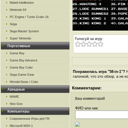
Mattel Intellivision
Nintendo 64
PC Engine / Turbo Grafx-16
Sega
Sega Master System
Super Nintendo
Голосуй за игру:
Портативные
Game Boy
Game Boy Advance
Game Boy Color
Понравилась игра "58-in-1"?
Н
Sega Game Gear
галочкой, что это обзор, а не 
WonderSwan / Color
Комментарии:
Аркадные
MAME
Ваш комментарий
Neo-Geo
ФИО или ник:
Компьютеры
Современные Игры для ПК
Microsoft MSX-1