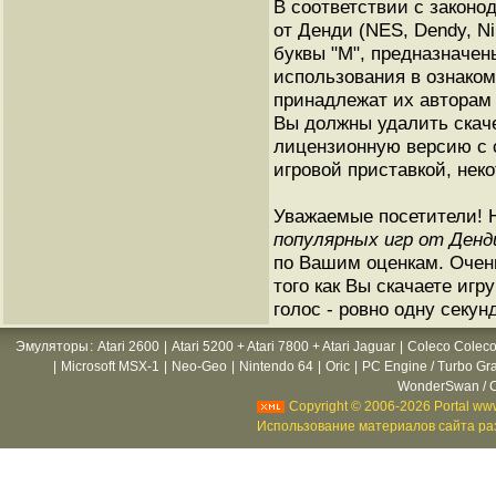
В соответствии с законо
от Денди (NES, Dendy, Ni
буквы "M", предназначен
использования в ознаком
принадлежат их авторам 
Вы должны удалить скач
лицензионную версию с 
игровой приставкой, неко
Уважаемые посетители! 
популярных игр от Денд
по Вашим оценкам. Очен
того как Вы скачаете игр
голос - ровно одну секун
Эмуляторы
:
Atari 2600
|
Atari 5200 + Atari 7800 + Atari Jaguar
|
Coleco Coleco
|
Microsoft MSX-1
|
Neo-Geo
|
Nintendo 64
|
Oric
|
PC Engine / Turbo Gr
WonderSwan / C
Copyright © 2006-2026 Portal www
Использование материалов сайта раз