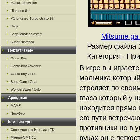
Mattel Intellivision
Nintendo 64
PC Engine / Turbo Grafx-16
Sega
Sega Master System
Mitsume ga
Super Nintendo
Размер файла 1
Портативные
Категория - Пр
Game Boy
В игре вы играете
Game Boy Advance
Game Boy Color
мальчика который
Sega Game Gear
стреляет по свои
WonderSwan / Color
глаза который у н
Аркадные
MAME
находится прямо 
Neo-Geo
его пути встреча
Компьютеры
противники но в 
Современные Игры для ПК
руках,он с легкос
Microsoft MSX-1