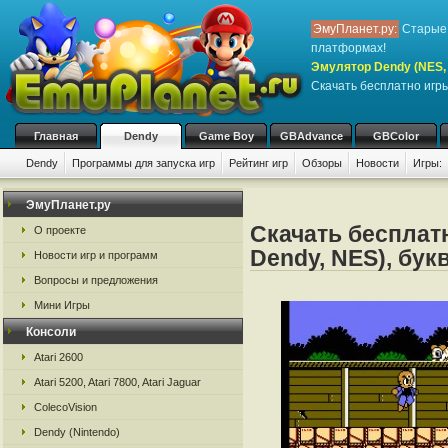
ЭмуПланет.ру:
Старые 
платформах!
Эмулятор Dendy (NES, 
Скачать бесплатно игр
Главная
Dendy
Game Boy
GBAdvance
GBColor
Dendy
Программы для запуска игр
Рейтинг игр
Обзоры
Новости
Игры:
ЭмуПланет.ру
Скачать бесплатн
О проекте
Dendy, NES), бук
Новости игр и программ
Вопросы и предложения
Мини Игры
Консоли
Atari 2600
Atari 5200, Atari 7800, Atari Jaguar
ColecoVision
Dendy (Nintendo)