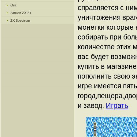
Oric
справляется с ни
Sinclair ZX-81
уничтожения враг
ZX Spectrum
монетки которые 
собирать при бо
количестве этих 
вас будет возмож
купить в магазине
пополнить свою э
игре имеется пят
город,пещера,дво
и завод.
Играть