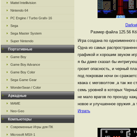
Mattel Intellivision
Nintendo 64
PC Engine / Turbo Grafx-16
Darkw
Sega
Размер файла 125.56 К
Sega Master System
Игра создана по одноименного
Super Nintendo
Одна из самых распространенны
Портативные
графикой и хорошим звуком игр
Game Boy
я бы даже сказал бы интригующ
Game Boy Advance
грозит опасность, и черный пл
Game Boy Color
под покровам ночи он сражает
Sega Game Gear
квака с меговолтом ,а так же с
WonderSwan / Color
семь уровней в которых Черны
Аркадные
не мало врагов по проходу каж
MAME
новое и улучшенное оружия ,а 
Играть
Neo-Geo
Компьютеры
Современные Игры для ПК
Microsoft MSX-1