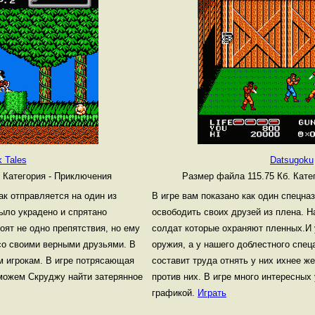
 Tales
Datsugoku
.
Категория - Приключения
Размер файла 115.75 Кб.
Кате
ак отправляется на один из
В игре вам показано как один спецна
было украдено и спрятано
освободить своих друзей из плена. На
тоят не одно препятствия, но ему
солдат которые охраняют пленных.И 
 со своими верными друзьями. В
оружия, а у нашего доблестного спеца
м игрокам. В игре потрясающая
составит труда отнять у них ихнее ж
можем Скруджу найти затерянное
против них. В игре много интересных
графикой.
Играть