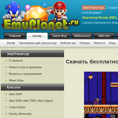
ЭмуПланет.ру:
Старые 
платформах!
Эмулятор Dendy (NES, N
Скачать бесплатно игр
Главная
Dendy
Game Boy
GBAdvance
GBColor
Dendy
Программы для запуска игр
Рейтинг игр
Обзоры
Новости
Игры:
ЭмуПланет.ру
Скачать бесплатно 
О проекте
Новости игр и программ
Вопросы и предложения
Мини Игры
Консоли
Atari 2600
Atari 5200, Atari 7800, Atari Jaguar
ColecoVision
Dendy (Nintendo)