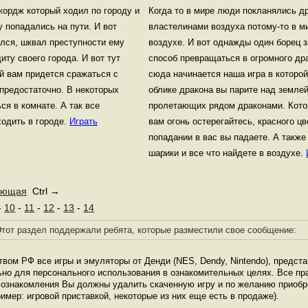
жордж который ходил по городу и
Когда то в мире люди покланялись д
у попадались на пути. И вот
властелинами воздуха потому-то в м
ился, шквал преступности ему
воздухе. И вот однажды один борец 
ту своего города. И вот тут
способ превращаться в огромного дра
ой вам придется сражаться с
сюда начинается наша игра в которой
 предостаточно. В некоторых
облике дракона вы парите над землей
ся в комнате. А так все
пролетающих рядом драконами. Кото
ходить в городе.
Играть
вам огонь остерегайтесь, красного цв
попадании в вас вы падаете. А также
шарики и все что найдете в воздухе.
ующая
Ctrl →
-
10
-
11
-
12
-
13
-
14
тот раздел поддержали ребята, которые разместили свое сообщение:
твом РФ все игры и эмуляторы от Денди (NES, Dendy, Nintendo), предст
ьно для персонального использования в ознакомительных целях. Все пр
е ознакомления Вы должны удалить скаченную игру и по желанию приоб
имер: игровой приставкой, некоторые из них еще есть в продаже).