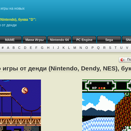
игры на новых
intendo), буква "D":
ы от денди
MAME
Мини Игры
Nintendo 64
PC Engine
Sega
SN
#
A
B
C
D
E
F
G
H
I
J
K
L
M
N
O
P
Q
R
S
T
U
V
П
игры от денди (Nintendo, Dendy, NES), бу