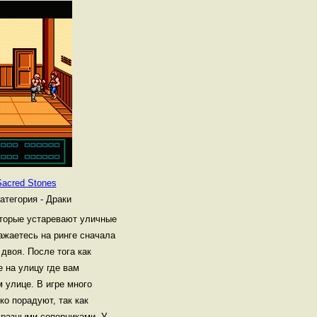
 Sacred Stones
атегория - Драки
оторые устаревают уличные
ажаетесь на ринге сначала
 двоя. После тога как
 на улицу где вам
 улице. В игре много
ко порадуют, так как
 разными соперниками. У