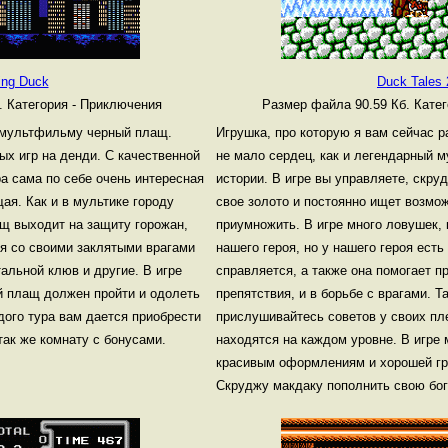
ing Duck
Duck Tales 
б.
Категория - Приключения
Размер файла 90.59 Кб.
Катег
 мультфильму черный плащ.
Игрушка, про которую я вам сейчас 
х игр на денди. С качественной
не мало сердец, как и легендарный 
а сама по себе очень интересная
истории. В игре вы управляете, скру
ая. Как и в мультике городу
свое золото и постоянно ищет возмож
ащ выходит на защиту горожан,
приумножить. В игре много ловушек,
ся со своими заклятыми врагами
нашего героя, но у нашего героя есть 
тальной клюв и другие. В игре
справляется, а также она помогает 
й плащ должен пройти и одолеть
препятствия, и в борьбе с врагами. Т
дого тура вам дается приобрести
прислушивайтесь советов у своих пл
так же комнату с бонусами.
находятся на каждом уровне. В игре 
красивым оформлениям и хорошей гр
Скруджу макдаку пополнить свою бо