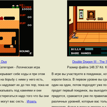
g Dug
Double Dragon III - The
Категория - Логическая игра
Размер файла 148.37 Кб.
К
рорывает себе ходы и при этом
В игре вы участвуете в поединках, к
на борьбу с ними у него есть,
короли бокса. В первом уровне вы ср
 надувает их до тех пор, пока не
один на один, потом подходят уже по
капывать под камнями и они
продет первый поединок, вы выходите
стерегаться надо того что бы они
придется, сражается уже по правилам
 могут вас сесть .
Играть
различных уровней, которые вас толь
проходить будут в разных местах и с