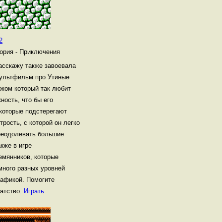
2
ория - Приключения
расскажу также завоевала
мультфильм про Утиные
джом который так любит
ность, что бы его
 которые подстерегают
трость, с которой он легко
преодолевать большие
акже в игре
емянников, которые
много разных уровней
афикой. Помогите
гатство.
Играть