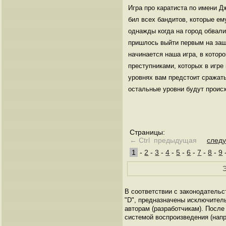
Игра про каратиста по имени Д
бил всех бандитов, которые ем
однажды когда на город обвал
пришлось выйти первым на защи
начинается наша игра, в котор
преступниками, которых в игре
уровнях вам предстоит сражать
остальные уровни будут проис
Страницы:
← Ctrl предыдущая
след
1
-
2
-
3
-
4
-
5
-
6
-
7
-
8
-
9
Э
В соответствии с законодательс
"D", предназначены исключител
авторам (разработчикам). Посл
системой воспроизведения (напр