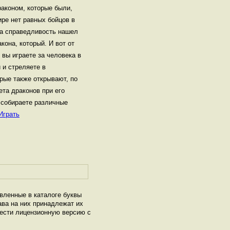
раконом, которые были,
ире нет равных бойцов в
за справедливость нашел
кона, который. И вот от
 вы играете за человека в
 и стреляете в
рые также открывают, по
ета драконов при его
 собираете различные
Играть
авленные в каталоге буквы
ава на них принадлежат их
рести лицензионную версию с