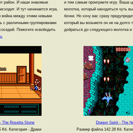
от район. И наши знакомые
и тем самым проиграете игру. Ваша ц
исходит. И тут начинается игра,
молотка, который находиться чуть вы
ая война между этими новыми
бочки. Но хочу вас сразу предупреди
сь с различными группировками
который вы возьмете он не на долго т
 соседей. Помогите освободить
добраться до следующего молотка и 
ть
 - The Rosetta Stone
Dragon Spirit - The 
5 Кб.
Категория - Драки
Размер файла 142.28 Кб.
Кате