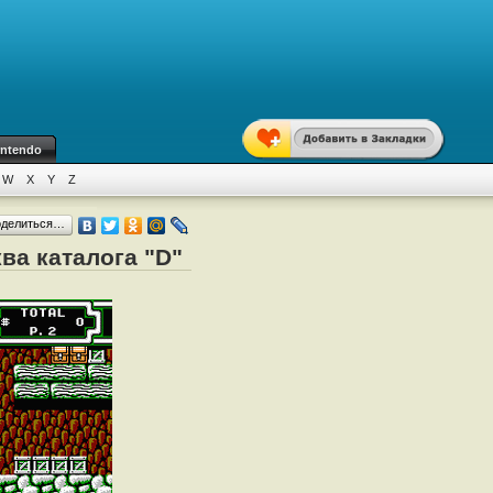
intendo
W
X
Y
Z
оделиться…
ква каталога "D"