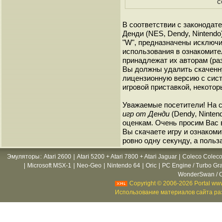
с
В соответствии с законодат
Денди (NES, Dendy, Nintendo
"W", предназначены исключи
использования в ознакомите
принадлежат их авторам (ра
Вы должны удалить скаченн
лицензионную версию с сист
игровой приставкой, некотор
Уважаемые посетители! На 
игр от Денди
(Dendy, Ninten
оценкам. Очень просим Вас в
Вы скачаете игру и ознакоми
ровно одну секунду, а польз
Эмуляторы
:
Atari 2600
|
Atari 5200 + Atari 7800 + Atari Jaguar
|
Coleco Coleco
|
Microsoft MSX-1
|
Neo-Geo
|
Nintendo 64
|
Oric
|
PC Engine / Turbo Gr
WonderSwan / C
Copyright © 2006-2026 Portal www
Использование материалов сайта раз