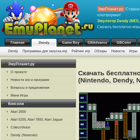
ЭмуПланет.ру:
Старые 
платформах!
Эмулятор Dendy (NES, 
Скачать бесплатно игр
Главная
Dendy
Game Boy
GBAdvance
GBColor
Dendy
Программы для запуска игр
Рейтинг игр
Обзоры
Новости
Игры:
ЭмуПланет.ру
Скачать бесплатно
О проекте
(Nintendo, Dendy, 
Новости игр и программ
Вопросы и предложения
Мини Игры
Консоли
Atari 2600
Atari 5200, Atari 7800, Atari Jaguar
ColecoVision
Dendy (Nintendo)