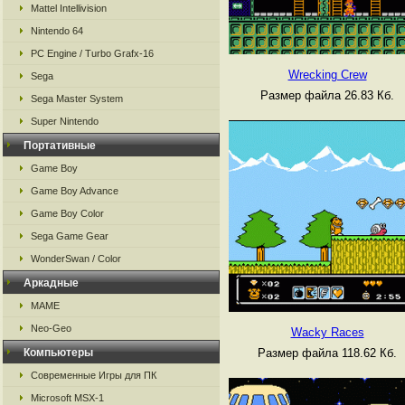
Mattel Intellivision
Nintendo 64
PC Engine / Turbo Grafx-16
Wrecking Crew
Sega
Размер файла 26.83 Кб.
Sega Master System
Super Nintendo
Портативные
Game Boy
Game Boy Advance
Game Boy Color
Sega Game Gear
WonderSwan / Color
Аркадные
MAME
Neo-Geo
Wacky Races
Размер файла 118.62 Кб.
Компьютеры
Современные Игры для ПК
Microsoft MSX-1