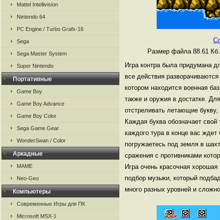
Mattel Intellivision
Nintendo 64
PC Engine / Turbo Grafx-16
Co
Sega
Размер файла 88.61 Кб
Sega Master System
Игра контра была придумана дл
Super Nintendo
все действия разворачиваются 
Портативные
котором находится военная база
Game Boy
также и оружия в достатке. Дл
Game Boy Advance
отстреливать летающие букву, 
Game Boy Color
Каждая буква обозначает свой
Sega Game Gear
каждого тура в конце вас ждет 
WonderSwan / Color
погружаетесь под земля в шах
Аркадные
сражения с противниками кото
MAME
Игра очень красочная хорошая 
подбор музыки, который подбад
Neo-Geo
много разных уровней и сложно
Компьютеры
Современные Игры для ПК
Microsoft MSX-1