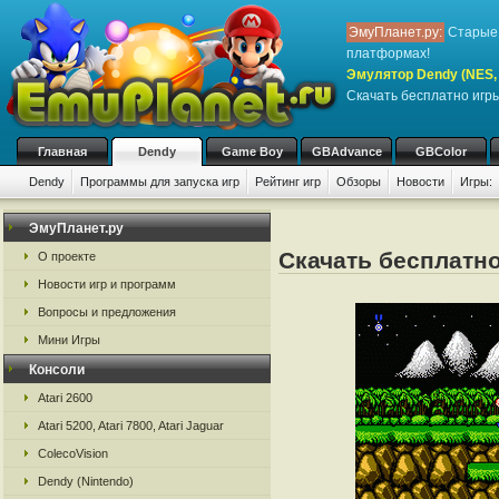
ЭмуПланет.ру:
Старые 
платформах!
Эмулятор Dendy (NES, N
Скачать бесплатно игр
Главная
Dendy
Game Boy
GBAdvance
GBColor
Dendy
Программы для запуска игр
Рейтинг игр
Обзоры
Новости
Игры:
ЭмуПланет.ру
Скачать бесплатно 
О проекте
Новости игр и программ
Вопросы и предложения
Мини Игры
Консоли
Atari 2600
Atari 5200, Atari 7800, Atari Jaguar
ColecoVision
Dendy (Nintendo)