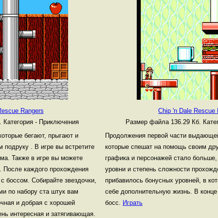
 Rescue Rangers
Chip 'n Dale Rescue
б.
Категория - Приключения
Размер файла 136.29 Кб.
Кате
которые бегают, прыгают и
Продолжения первой части выдающей
 подруку . В игре вы встретите
которые спешат на помощь своим дру
ма. Также в игре вы можете
графика и персонажей стало больше,
ь. После каждого прохождения
уровни и степень сложности прохожде
 с боссом. Собирайте звездочки,
прибавилось бонусных уровней, в ко
ми по набору ста штук вам
себе дополнительную жизнь. В конце
очная и добрая с хорошей
босс.
Играть
ень интересная и затягивающая.