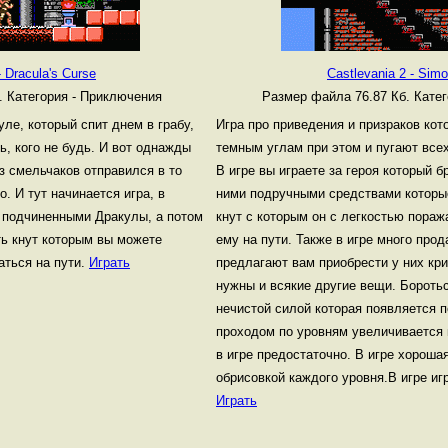
- Dracula's Curse
Castlevania 2 - Sim
б.
Категория - Приключения
Размер файла 76.87 Кб.
Катег
уле, который спит днем в грабу,
Игра про приведения и призраков кот
ь, кого не будь. И вот однажды
темным углам при этом и пугают всех
из смельчаков отправился в то
В игре вы играете за героя который б
о. И тут начинается игра, в
ними подручными средствами которые
с подчиненными Дракулы, а потом
кнут с которым он с легкостью пораж
сть кнут которым вы можете
ему на пути. Также в игре много прод
аться на пути.
Играть
предлагают вам приобрести у них кр
нужны и всякие другие вещи. Боротьс
нечистой силой которая появляется 
проходом по уровням увеличивается 
в игре предостаточно. В игре хороша
обрисовкой каждого уровня.В игре игр
Играть