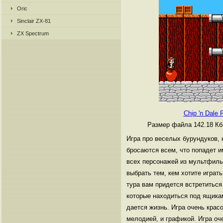
Oric
Sinclair ZX-81
ZX Spectrum
Chip 'n Dale
Размер файла 142.18 К
Игра про веселых бурундуков, 
бросаются всем, что попадет им
всех персонажей из мультфиль
выбрать тем, кем хотите играт
тура вам придется встретиться
которые находиться под ящика
дается жизнь. Игра очень крас
мелодией, и графикой. Игра оч