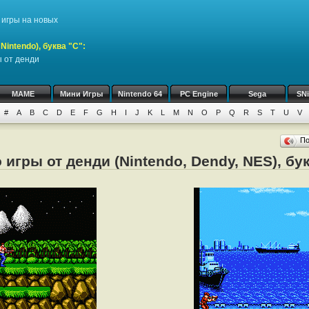
игры на новых
intendo), буква "C":
ы от денди
MAME
Мини Игры
Nintendo 64
PC Engine
Sega
SN
#
A
B
C
D
E
F
G
H
I
J
K
L
M
N
O
P
Q
R
S
T
U
V
П
игры от денди (Nintendo, Dendy, NES), бу