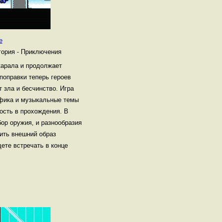
e
гория - Приключения
карала и продолжает
 поправки теперь героев
т зла и бесчинство. Игра
афика и музыкальные темы
ость в прохождения. В
ор оружия, и разнообразия
шить внешний образ
дете встречать в конце