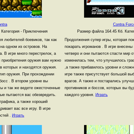
ntra
Contra Forc
.
Категория - Приключения
Размер файла 164.45 Кб.
Кате
я любителей боевиков, так как
Продолжения супер игры, которая по
на одном из островов. На
покарать игроманов . В игре внесены
. В игре много перестрелок, а
четверо и они пытаются спасти мир о
я приобретения оружия вам нужно
изменилась тем, что улучшилось гр
в которых и находятся оружия.
,а также прибавилось уровни и сложн
 тип оружия. При прохождении
игре также присутствует большой выб
босс . В втором уровне вы
врагов. А также и постарались улуч
ты и так же ведете ожесточенные
противников и боссов, которых вы бу
рые пытаются вас обезвредить.
каждого уровня.
Играть
графика, а также хороший
ривает вас все игру. В игре
стей .
Играть