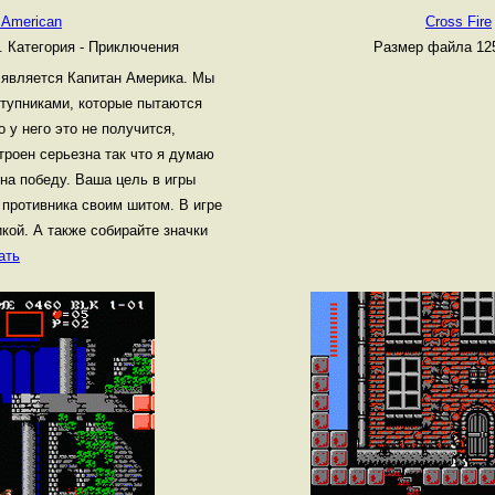
 American
Cross Fire
б.
Категория - Приключения
Размер файла 125
 является Капитан Америка. Мы
ступниками, которые пытаются
о у него это не получится,
троен серьезна так что я думаю
 на победу. Ваша цель в игры
ь противника своим шитом. В игре
кой. А также собирайте значки
ать