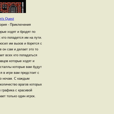
on's Quest
ория - Приключения
орые ходят и бродят по
 кто попадется им на пути.
росил им вызов и борется с
 он сам и делает это то
ает всех кто попадаться
авцов которые ходят и
исталлы которые вам будут
я в игре вам предстоит с
по ночам. С каждым
количество врагов которых
я графика с красивой
ает только один игрок.