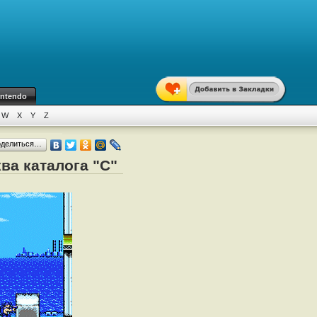
intendo
W
X
Y
Z
оделиться…
ква каталога "C"