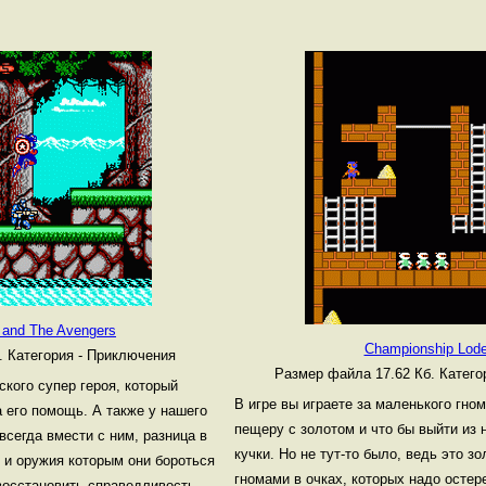
 and The Avengers
Championship Lod
б.
Категория - Приключения
Размер файла 17.62 Кб.
Катего
ского супер героя, который
В игре вы играете за маленького гном
 его помощь. А также у нашего
пещеру с золотом и что бы выйти из 
 всегда вмести с ним, разница в
кучки. Но не тут-то было, ведь это з
 и оружия которым они бороться
гномами в очках, которых надо остере
восстановить справедливость