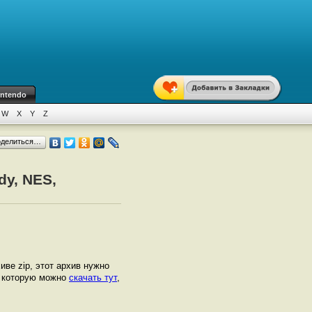
intendo
W
X
Y
Z
оделиться…
dy, NES,
хиве zip, этот архив нужно
, которую можно
скачать тут
,