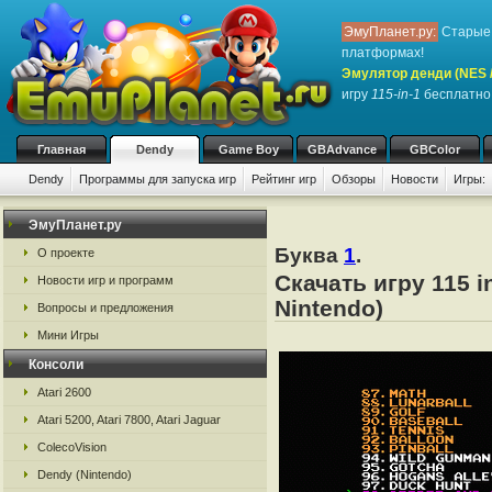
ЭмуПланет.ру:
Старые 
платформах!
Эмулятор денди (NES / 
игру
115-in-1
бесплатно,
Главная
Dendy
Game Boy
GBAdvance
GBColor
Dendy
Программы для запуска игр
Рейтинг игр
Обзоры
Новости
Игры:
ЭмуПланет.ру
Буква
1
.
О проекте
Скачать игру 115 
Новости игр и программ
Nintendo)
Вопросы и предложения
Мини Игры
Консоли
Atari 2600
Atari 5200, Atari 7800, Atari Jaguar
ColecoVision
Dendy (Nintendo)