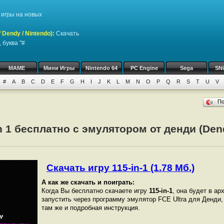
игры на новых
Dendy / Nintendo)
:
Скачать
 буква "#
MAME
Мини Игры
Nintendo 64
PC Engine
Sega
SN
#
A
B
C
D
E
F
G
H
I
J
K
L
M
N
O
P
Q
R
S
T
U
V
П
in 1 бесплатно с эмулятором от денди (Den
Скачать игру 115-in-1 (1.78 Мб.)
А как же скачать и поиграть:
Когда Вы бесплатно скачаете игру
115-in-1
, она будет в ар
запустить через программу эмулятор FCE Ultra для Денди
там же и подробная инструкция.