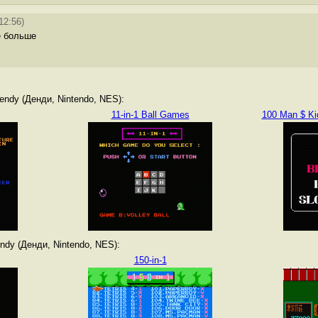
12:56)
е больше
ndy (Денди, Nintendo, NES):
11-in-1 Ball Games
100 Man $ Ki
dy (Денди, Nintendo, NES):
150-in-1