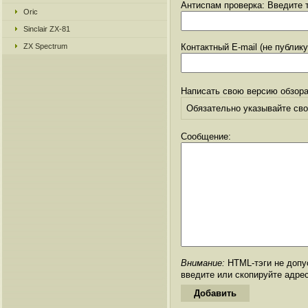
Антиспам проверка: Введите т
Oric
Sinclair ZX-81
ZX Spectrum
Контактный E-mail (не публик
Написать свою версию обзора
Обязательно указывайте свое
Сообщение:
Внимание:
HTML-тэги не допус
введите или скопируйте адре