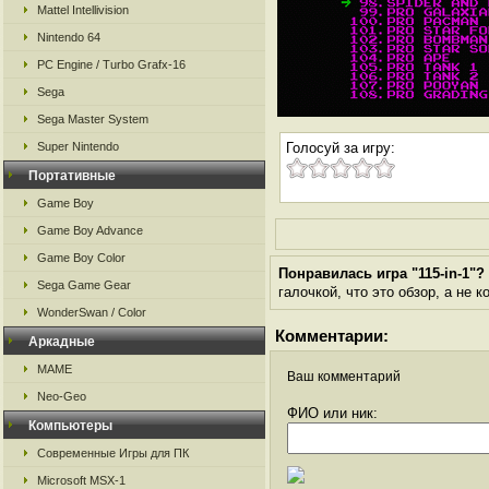
Mattel Intellivision
Nintendo 64
PC Engine / Turbo Grafx-16
Sega
Sega Master System
Super Nintendo
Голосуй за игру:
Портативные
Game Boy
Game Boy Advance
Game Boy Color
Понравилась игра "115-in-1"?
Sega Game Gear
галочкой, что это обзор, а не 
WonderSwan / Color
Комментарии:
Аркадные
MAME
Ваш комментарий
Neo-Geo
ФИО или ник:
Компьютеры
Современные Игры для ПК
Microsoft MSX-1