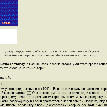
Эту игру поддержали ребята, которые разместили свое сообщение:
https://rupor-megafon.ru/ruchnie-megafoni/
значение слова рупор.
Battle of Midway"?
Напиши свою версию обзора. Для этого просто запо
то это обзор, а не комментарий..
телей:
09)
 Midway" это продолжение игры 1942... Вполне оригинальное название, хор
942 возвращается...)))) Они просто приплюсовали один год, и знаете- эт
 попрежднему является вертикалным скрол-шутером, и вы попрежднему пи
цами, попрежднему вы один сражаетесь с целой армией, попрежднему л
зменилось? Какую игру я вообще обозреваю? наверное все таки 1942 2!!!