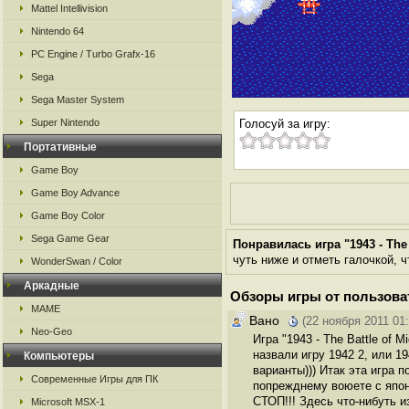
Mattel Intellivision
Nintendo 64
PC Engine / Turbo Grafx-16
Sega
Sega Master System
Super Nintendo
Голосуй за игру:
Портативные
Game Boy
Game Boy Advance
Game Boy Color
Sega Game Gear
Понравилась игра "1943 - The 
чуть ниже и отметь галочкой, ч
WonderSwan / Color
Аркадные
Обзоры игры от пользова
MAME
Вано
(22 ноября 2011 01:
Neo-Geo
Игра "1943 - The Battle of
назвали игру 1942 2, или 1
Компьютеры
варианты))) Итак эта игра
Современные Игры для ПК
попрежднему воюете с япон
СТОП!!! Здесь что-нибуть и
Microsoft MSX-1