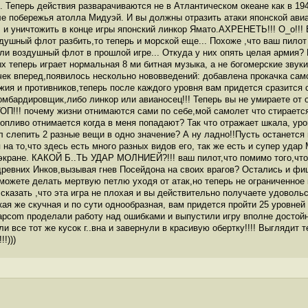
ь. Теперь действия разварачиваются не в Атлантическом океане как в 194
е побережья атолла Мидуэй. И вы должны отразить атаки японской авиа
 и уничтожить в конце игры японский линкор Ямато.АХРЕНЕТЬ!!! О_о!!! 
ушный флот разбить,то теперь и морской еще... Похоже ,что ваш пилот 
ли воздушный флот в прошлой игре... Откуда у них опять целая армия? 
х теперь играет нормальная 8 ми битная музыка, а не богомерские звуки
ек вперед,появилось нескольно нововведений: добавлена прокачка самол
ия и противников,теперь после каждого уровня вам придется сразится 
мбардировщик,либо линкор или авианосец!!! Теперь вы не умираете от 
ТОП!!! почему жизни отнимаются сами по себе,мой самолет что стираетс
топливо отнимается когда в меня попадают? Так что отражает шкала, ур
л слепить 2 разные вещи в одно значение? А ну ладно!!Пусть останется 
 на то,что здесь есть много разных видов его, так же есть и супер уд
 экране. КАКОЙ Б..ТЬ УДАР МОЛНИЕЙ?!!! ваш пилот,что помимо того,что
древних Инков,вызывая гнев Посейдона на своих врагов? Остались и фи
ожете делать мертвую петлю уходя от атак,но теперь не ограниченное к
 сказать ,что эта игра не плохая и вы действительно получаете удовольст
кая же скучная и по сути однообразная, вам придется пройти 25 уровне
Capcom проделали работу над ошибками и выпустили игру вполне достойн
и все тот же кусок г..вна и завернули в красивую обертку!!!! Выглядит т
!)))