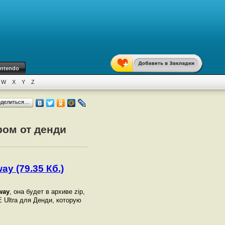
intendo
W
X
Y
Z
оделиться…
ром от денди
ay (79.35 Кб.)
dway
, она будет в архиве zip,
 Ultra для Денди, которую