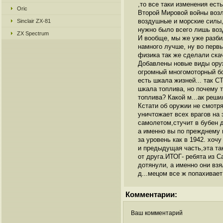
,то все таки изменения ест
Oric
Второй Мировой войны возл
воздушные и морские силы,
Sinclair ZX-81
нужно было всего лишь возд
ZX Spectrum
И вообще, мы же уже разби
намного лучше, ну во первы
физика так же сделали скач
Добавлены новые виды оруж
огромный многомоторный бо
есть шкала жизней... так С
шкала топлива, но почему 
топлива? Какой м...ак реши
Кстати об оружии не смотря
уничтожает всех врагов на
самолетом,стучит в бубен 
а именно вы по прежднему м
за уровень как в 1942. хочу
и предыдущая часть,эта та
от друга.ИТОГ- ребята из 
дотянули, а именно они взял
д...мецом все ж попахивает!!
Комментарии:
Ваш комментарий