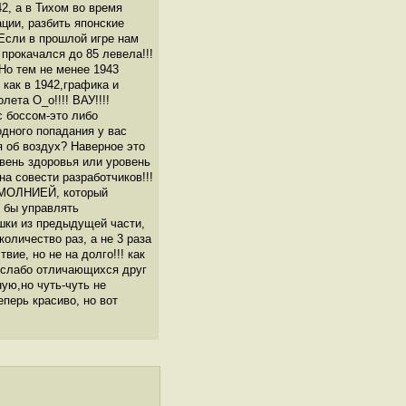
2, а в Тихом во время
ции, разбить японские
Если в прошлой игре нам
прокачался до 85 левела!!!
Но тем не менее 1943
 как в 1942,графика и
ета О_о!!!! ВАУ!!!!
с боссом-это либо
одного попадания у вас
я об воздух? Наверное это
овень здоровья или уровень
на совести разработчиков!!!
ар МОЛНИЕЙ, который
 бы управлять
шки из предыдущей части,
оличество раз, а не 3 раза
вие, но не на долго!!! как
й слабо отличающихся друг
ую,но чуть-чуть не
еперь красиво, но вот