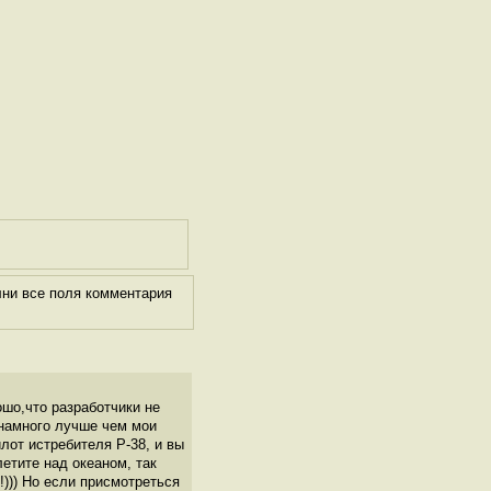
лни все поля комментария
ошо,что разработчики не
о намного лучше чем мои
лот истребителя Р-38, и вы
етите над океаном, так
!))) Но если присмотреться