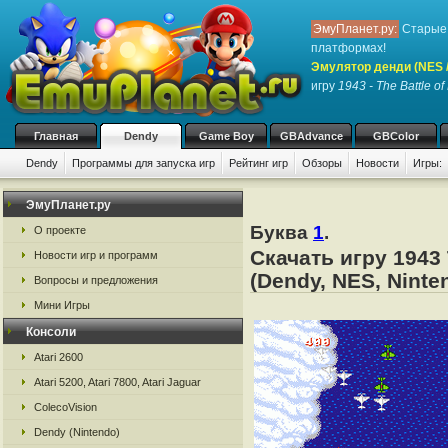
ЭмуПланет.ру:
Старые 
платформах!
Эмулятор денди (NES / 
игру
1943 - The Battle o
Главная
Dendy
Game Boy
GBAdvance
GBColor
Dendy
Программы для запуска игр
Рейтинг игр
Обзоры
Новости
Игры:
ЭмуПланет.ру
Буква
1
.
О проекте
Скачать игру 1943
Новости игр и программ
(Dendy, NES, Ninte
Вопросы и предложения
Мини Игры
Консоли
Atari 2600
Atari 5200, Atari 7800, Atari Jaguar
ColecoVision
Dendy (Nintendo)