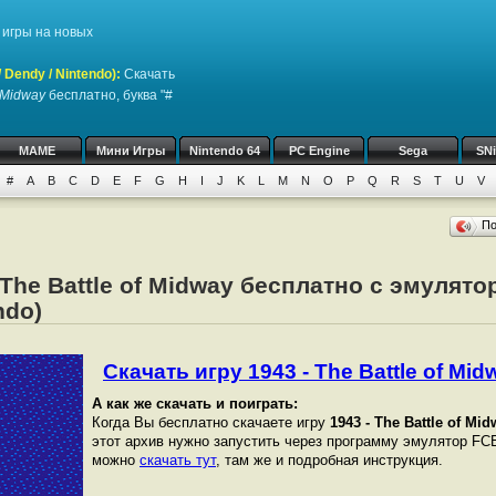
игры на новых
Dendy / Nintendo)
:
Скачать
f Midway
бесплатно, буква "#
MAME
Мини Игры
Nintendo 64
PC Engine
Sega
SN
#
A
B
C
D
E
F
G
H
I
J
K
L
M
N
O
P
Q
R
S
T
U
V
П
 The Battle of Midway бесплатно с эмулято
ndo)
Скачать игру 1943 - The Battle of Midw
А как же скачать и поиграть:
Когда Вы бесплатно скачаете игру
1943 - The Battle of Mi
этот архив нужно запустить через программу эмулятор FCE
можно
скачать тут
, там же и подробная инструкция.