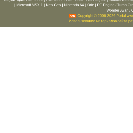
|
Microsoft MSX-1
|
Neo-Geo
|
Nintendo 64
|
Oric
|
PC Engine / Turbo Gr
WonderSwan / C
Copyright © 2006-2026 Portal www
Использование материалов сайта раз