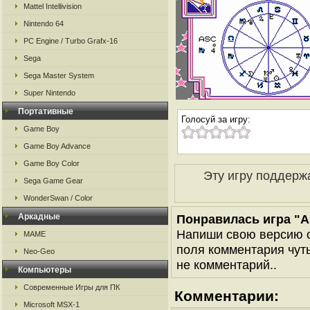
Mattel Intellivision
Nintendo 64
PC Engine / Turbo Grafx-16
Sega
Sega Master System
Super Nintendo
Портативные
Голосуй за игру:
Game Boy
Game Boy Advance
Game Boy Color
Эту игру поддерж
Sega Game Gear
WonderSwan / Color
Аркадные
Понравилась игра "Ai
Напиши свою версию о
MAME
поля комментария чуть 
Neo-Geo
не комментарий..
Компьютеры
Современные Игры для ПК
Комментарии:
Microsoft MSX-1