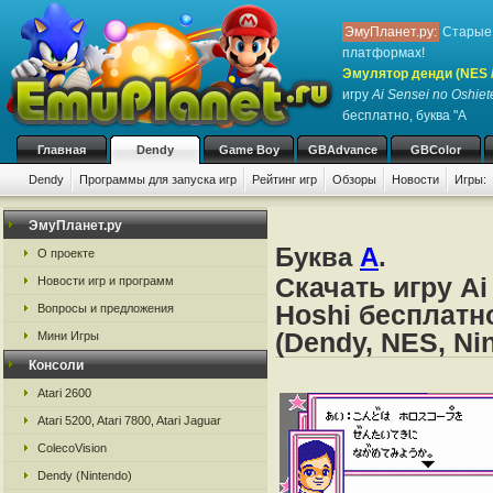
ЭмуПланет.ру:
Старые 
платформах!
Эмулятор денди (NES / 
игру
Ai Sensei no Oshiet
бесплатно, буква "A
Главная
Dendy
Game Boy
GBAdvance
GBColor
Dendy
Программы для запуска игр
Рейтинг игр
Обзоры
Новости
Игры:
ЭмуПланет.ру
Буква
A
.
О проекте
Скачать игру Ai
Новости игр и программ
Hoshi бесплатн
Вопросы и предложения
(Dendy, NES, Ni
Мини Игры
Консоли
Atari 2600
Atari 5200, Atari 7800, Atari Jaguar
ColecoVision
Dendy (Nintendo)