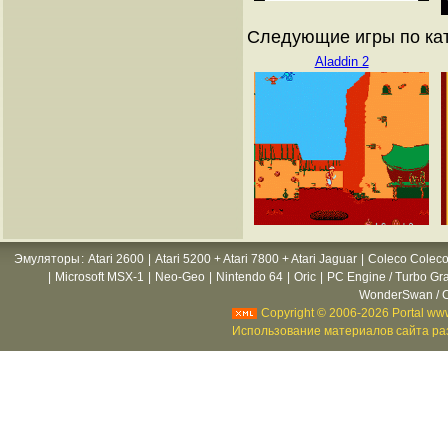
Следующие игры по кат
Aladdin 2
Эмуляторы
:
Atari 2600
|
Atari 5200 + Atari 7800 + Atari Jaguar
|
Coleco Coleco
|
Microsoft MSX-1
|
Neo-Geo
|
Nintendo 64
|
Oric
|
PC Engine / Turbo Gr
WonderSwan / C
Copyright © 2006-2026 Portal www
Использование материалов сайта раз