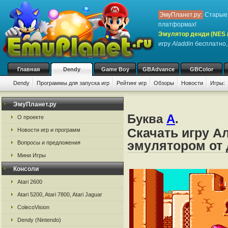
ЭмуПланет.ру:
Старые 
платформах!
Эмулятор денди (NES / 
игру
Aladdin
бесплатно, 
Главная
Dendy
Game Boy
GBAdvance
GBColor
Dendy
Программы для запуска игр
Рейтинг игр
Обзоры
Новости
Игры:
ЭмуПланет.ру
Буква
A
.
О проекте
Скачать игру А
Новости игр и программ
эмулятором от д
Вопросы и предложения
Мини Игры
Консоли
Atari 2600
Atari 5200, Atari 7800, Atari Jaguar
ColecoVision
Dendy (Nintendo)