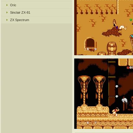
Oric
Sinclair ZX-81
ZX Spectrum