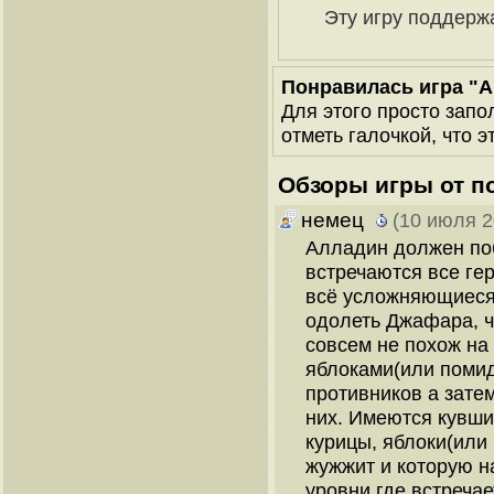
Эту игру поддерж
Понравилась игра "A
Для этого просто запо
отметь галочкой, что э
Обзоры игры от п
немец
(10 июля 2
Алладин должен поб
встречаются все ге
всё усложняющиеся 
одолеть Джафара, ч
совсем не похож на
яблоками(или помид
противников а затем
них. Имеются кувши
курицы, яблоки(или
жужжит и которую на
уровни где встреча