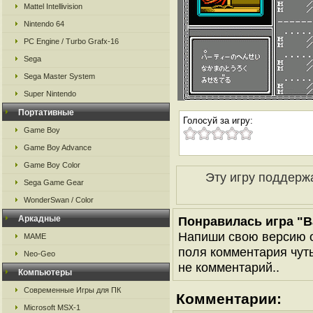
Mattel Intellivision
Nintendo 64
PC Engine / Turbo Grafx-16
Sega
Sega Master System
Super Nintendo
Портативные
Голосуй за игру:
Game Boy
Game Boy Advance
Game Boy Color
Эту игру поддерж
Sega Game Gear
WonderSwan / Color
Аркадные
Понравилась игра "Bar
Напиши свою версию о
MAME
поля комментария чуть 
Neo-Geo
не комментарий..
Компьютеры
Современные Игры для ПК
Комментарии:
Microsoft MSX-1