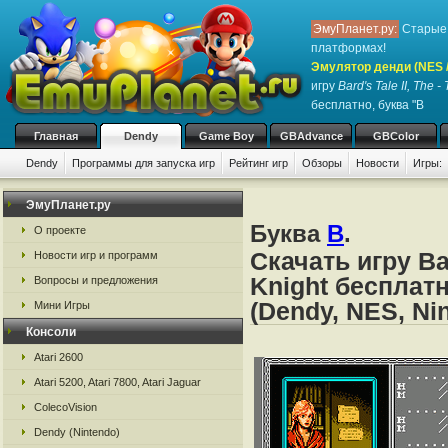
ЭмуПланет.ру:
Старые 
платформах!
Эмулятор денди (NES / 
игру
Bard's Tale II, The -
бесплатно, буква "B
Главная
Dendy
Game Boy
GBAdvance
GBColor
Dendy
Программы для запуска игр
Рейтинг игр
Обзоры
Новости
Игры:
ЭмуПланет.ру
Буква
B
.
О проекте
Скачать игру Bar
Новости игр и программ
Knight бесплат
Вопросы и предложения
(Dendy, NES, Ni
Мини Игры
Консоли
Atari 2600
Atari 5200, Atari 7800, Atari Jaguar
ColecoVision
Dendy (Nintendo)