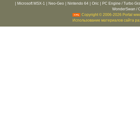
|
Microsoft MSX-1
|
Neo-Geo
|
Nintendo 64
|
Oric
|
PC Engine / Turbo Gr
WonderSwan / C
Copyright © 2006-2026 Portal www
Использование материалов сайта раз