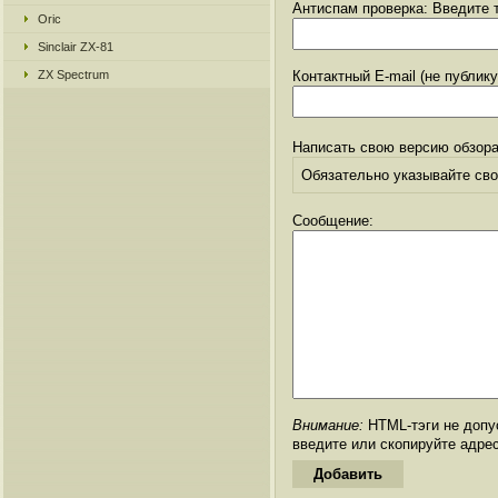
Антиспам проверка: Введите т
Oric
Sinclair ZX-81
ZX Spectrum
Контактный E-mail (не публик
Написать свою версию обзора
Обязательно указывайте свое
Сообщение:
Внимание:
HTML-тэги не допус
введите или скопируйте адре