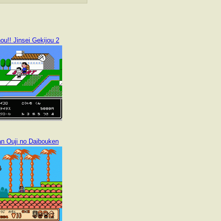
u!! Jinsei Gekijou 2
n Ouji no Daibouken