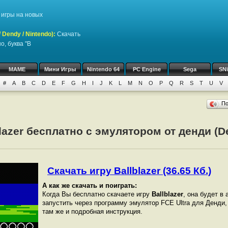
игры на новых
Dendy / Nintendo)
:
Скачать
, буква "B
MAME
Мини Игры
Nintendo 64
PC Engine
Sega
SN
#
A
B
C
D
E
F
G
H
I
J
K
L
M
N
O
P
Q
R
S
T
U
V
П
blazer бесплатно с эмулятором от денди (D
Скачать игру Ballblazer (36.65 Кб.)
А как же скачать и поиграть:
Когда Вы бесплатно скачаете игру
Ballblazer
, она будет в 
запустить через программу эмулятор FCE Ultra для Денди
там же и подробная инструкция.