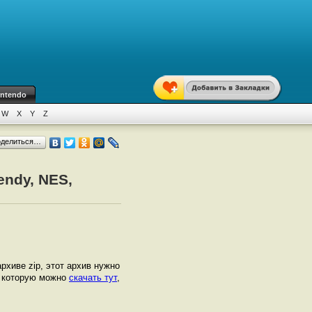
intendo
W
X
Y
Z
оделиться…
endy, NES,
архиве zip, этот архив нужно
, которую можно
скачать тут
,