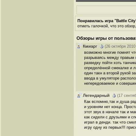
Понравилась игра "Battle City
отметь галочкой, что это обзор
Обзоры игры от пользова
Кмиарг
(26 октября 2010
возможно многие помнят что
разрываясь между правым и
разведку пойти хоть танчи
определённой смекалке и л
один такн а второй рукой з
ввода в умуляторе располо
непередоваемое и совершен
Легендарный
(17 сентя
Как вспомню,так и душа ра
и уровням нет конца. Прост
этот звук в начале так и ма
как сидели с друзьями и спо
играл в денди. так что сме
игру одну из первых!!! при