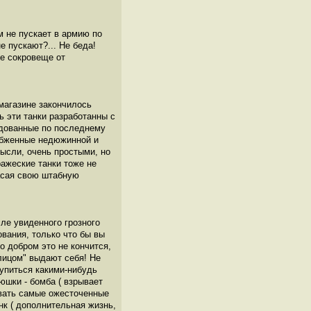
м не пускает в армию по
е пускают?... Не беда!
ое сокровеще от
магазине закончилось
ь эти танки разработанны с
удованные по последнему
абженные недюжинной и
ысли, очень простыми, но
ажеские танки тоже не
пасая свою штабную
сле увиденного грозного
ования, только что бы вы
то добром это не кончится,
лицом" выдают себя! Не
купиться какими-нибудь
юшки - бомба ( взрывает
живать самые ожесточенные
анк ( дополнительная жизнь,