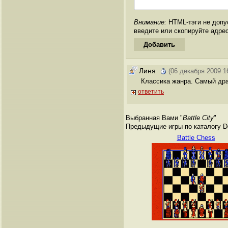
Внимание:
HTML-тэги не допус
введите или скопируйте адре
Линя
(06 декабря 2009 1
Классика жанра. Самый дра
ответить
Выбранная Вами "
Battle City
"
Предыдущие игры по каталогу De
Battle Chess