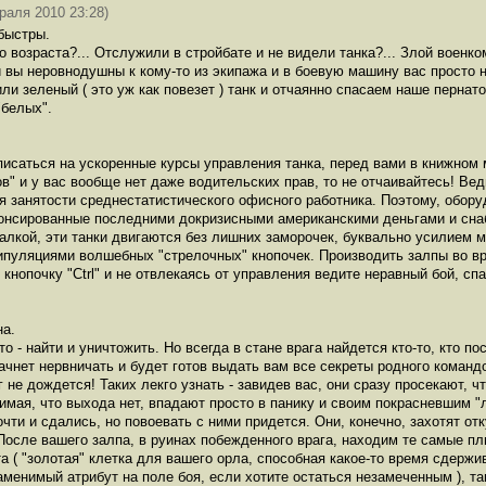
раля 2010 23:28)
быстры.
 возраста?... Отслужили в стройбате и не видели танка?... Злой военко
 вы неровнодушны к кому-то из экипажа и в боевую машину вас просто н
и зеленый ( это уж как повезет ) танк и отчаянно спасаем наше пернат
"белых".
писаться на ускоренные курсы управления танка, перед вами в книжном 
в" и у вас вообще нет даже водительских прав, то не отчаивайтесь! Вед
я занятости среднестатистического офисного работника. Поэтому, обор
спонсированные последними докризисными американскими деньгами и сн
алкой, эти танки двигаются без лишних заморочек, буквально усилием м
уляциями волшебных "стрелочных" кнопочек. Производить залпы во вр
 кнопочку "Ctrl" и не отвлекаясь от управления ведите неравный бой, с
на.
о - найти и уничтожить. Но всегда в стане врага найдется кто-то, кто по
ачнет нервничать и будет готов выдать вам все секреты родного команд
 не дождется! Таких лекго узнать - завидев вас, они сразу просекают, ч
имая, что выхода нет, впадают просто в панику и своим покрасневшим "
чти и сдались, но повоевать с ними придется. Они, конечно, захотят от
После вашего залпа, в руинах побежденного врага, находим те самые пл
ата ( "золотая" клетка для вашего орла, способная какое-то время сдер
езаменимый атрибут на поле боя, если хотите остаться незамеченным ), т