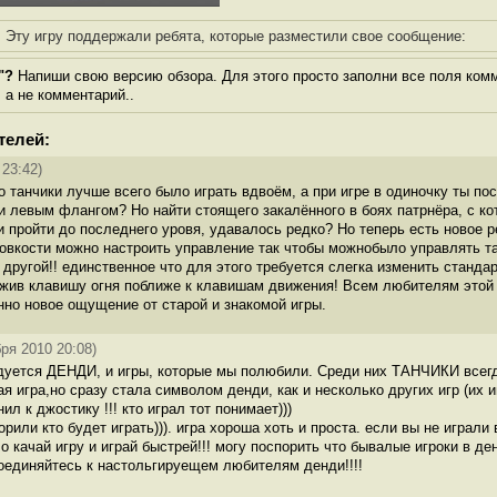
Эту игру поддержали ребята, которые разместили свое сообщение:
"?
Напиши свою версию обзора. Для этого просто заполни все поля комм
, а не комментарий..
телей:
 23:42)
 танчики лучше всего было играть вдвоём, а при игре в одиночку ты по
 левым флангом? Но найти стоящего закалённого в боях патрнёра, с к
ки пройти до последнего уровя, удавалось редко? Но теперь есть новое 
овкости можно настроить управление так чтобы можнобыло управлять та
а другой!! единственное что для этого требуется слегка изменить станд
жив клавишу огня поближе к клавишам движения! Всем любителям этой
но новое ощущение от старой и знакомой игры.
бря 2010 20:08)
дуется ДЕНДИ, и игры, которые мы полюбили. Среди них ТАНЧИКИ всегд
ая игра,но сразу стала символом денди, как и несколько других игр (их 
нил к джостику !!! кто играл тот понимает)))
рили кто будет играть))). игра хороша хоть и проста. если вы не играли 
ло качай игру и играй быстрей!!! могу поспорить что бывалые игроки в д
соединяйтесь к настольгируещем любителям денди!!!!