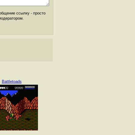
общение ссылку - просто
модератором.
Battletoads