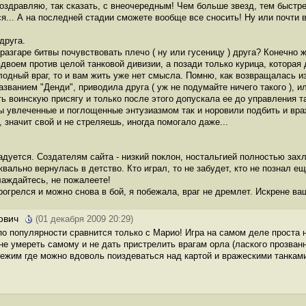
( поздравляю, так сказать, с внеочередным! Чем больше звезд, тем быстр
я... А на последней стадии сможете вообще все сносить! Ну или почти вс
друга.
разгаре битвы почувствовать плечо ( ну или гусеницу ) друга? Конечно ж
вдвоем против целой танковой дивизии, а позади только курица, которая
лодный враг, то и вам жить уже нет смысла. Помню, как возвращалась и
званием "Денди", приводила друга ( уж не подумайте ничего такого ), и
ь воинскую присягу и только после этого допускала ее до управления т
ы увлеченные и поглощенные энтузиазмом так и норовили подбить и враж
, значит свой и не стреляешь, иногда помогало даже...
дуется. Создателям сайта - низкий поклон, ностальгией полностью захл
квально вернулась в детство. Кто играл, то не забудет, кто не познал е
лаждайтесь, не пожалеете!
прогрелся и можно снова в бой, я побежала, враг не дремлет. Искрене ва
ович
(01 декабря 2009 20:29)
 по популярности сравнится только с Марио! Игра на самом деле проста
 не умереть самому и не дать пристрелить врагам орла (лаского прозванн
режим где можно вдоволь поиздеваться над картой и вражескими танкам