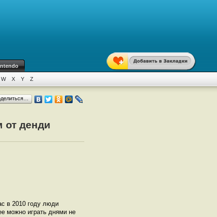
intendo
W
X
Y
Z
оделиться…
м от денди
ас в 2010 году люди
нее можно играть днями не