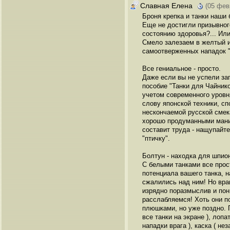
Славная Елена
(05 фев
Броня крепка и танки наши 
Еще не достигли призывного
состоянию здоровья?... Или
Смело залезаем в желтый ил
самоотверженных нападок 
Все гениальное - просто.
Даже если вы не успели за
пособие "Танки для Чайнико
учетом современного уровн
слову японской техники, 
нескончаемой русской смек
хорошо продуманными манип
составит труда - нащупайте
"птичку".
Болтун - находка для шпио
С белыми танками все прост
потенциала вашего танка, н
сжалились над ним! Но враг
изрядно поразмыслив и пон
расслабляемся! Хоть они по
плюшками, но уже поздно. 
все танки на экране ), лоп
нападки врага ), каска ( н