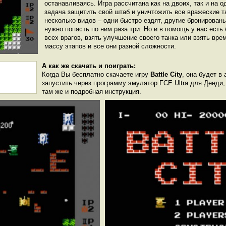
останавливаясь. Игра рассчитана как на двоих, так и на о
задача защитить свой штаб и уничтожить все вражеские т
несколько видов – одни быстро ездят, другие бронированы
нужно попасть по ним раза три. Но и в помощь у нас есть
всех врагов, взять улучшение своего танка или взять вре
массу этапов и все они разной сложности.
А как же скачать и поиграть:
Когда Вы бесплатно скачаете игру
Battle City
, она будет в 
запустить через программу эмулятор FCE Ultra для Денди
там же и подробная инструкция.