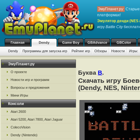
ЭмуПланет.ру:
Старые 
платформах!
Эмулятор денди (NES / 
игру
Battle City
бесплатно
Главная
Dendy
Game Boy
GBAdvance
GBColor
Dendy
Программы для запуска игр
Рейтинг игр
Обзоры
Новости
Игры:
ЭмуПланет.ру
Буква
B
.
О проекте
Скачать игру Боев
Новости игр и программ
(Dendy, NES, Ninte
Вопросы и предложения
Мини Игры
Консоли
Atari 2600
Atari 5200, Atari 7800, Atari Jaguar
ColecoVision
Dendy (Nintendo)