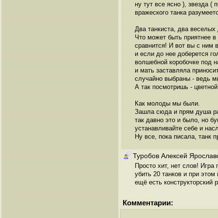
ну тут все ясно ), звезда 
вражеского танка разумеетс
Два танкиста, два веселых 
Что может быть приятнее в 
сравнится! И вот вы с ним 
и если до нее доберется го
волшебной коробочке под на
и мать заставляла приносит
случайно выбраны - ведь м
А так посмотришь - цветной
Как молоды мы были.
Зашла сюда и прям душа ра
так давно это и было, но бу
устанавливайте себе и нас
Ну все, пока писала, танк 
Туробов Алексей Ярослав
Просто хит, нет слов! Игра
убить 20 танков и при этом
ещё есть конструкторский 
Комментарии: