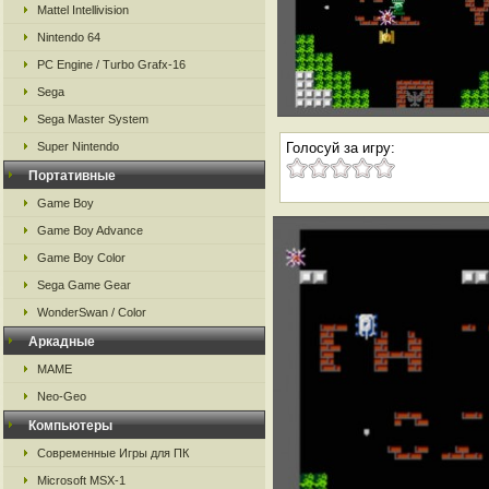
Mattel Intellivision
Nintendo 64
PC Engine / Turbo Grafx-16
Sega
Sega Master System
Super Nintendo
Голосуй за игру:
Портативные
Game Boy
Game Boy Advance
Game Boy Color
Sega Game Gear
WonderSwan / Color
Аркадные
MAME
Neo-Geo
Компьютеры
Современные Игры для ПК
Microsoft MSX-1