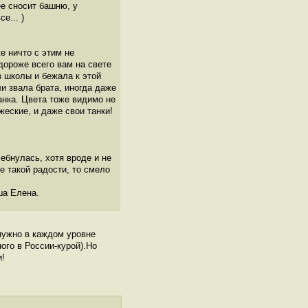
ее сносит башню, у
е... )
е ничто с этим не
 дороже всего вам на свете
з школы и бежала к этой
ли звала брата, иногда даже
анка. Цвета тоже видимо не
еские, и даже свои танки!
ебнулась, хотя вроде и не
ще такой радости, то смело
ша Елена.
 нужно в каждом уровне
ого в России-курой).Но
и!