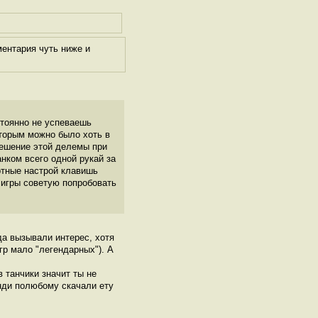
ентария чуть ниже и
стоянно не успеваешь
оторым можно было хоть в
решение этой делемы при
нком всего одной рукай за
артные настрой клавишь
 игры советую попробовать
а вызывали интерес, хотя
игр мало "легендарных"). А
в танчики значит ты не
енди полюбому скачали ету