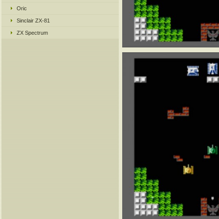
Oric
Sinclair ZX-81
ZX Spectrum