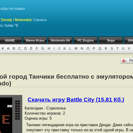
игры на новых
Dendy / Nintendo)
:
Скачать
, буква "B
MAME
Мини Игры
Nintendo 64
PC Engine
Sega
SN
#
A
B
C
D
E
F
G
H
I
J
K
L
M
N
O
P
Q
R
S
T
U
V
П
ой город Танчики бесплатно с эмуляторо
ndo)
Скачать игру Battle City (15.81 Кб.)
Категория - Стрелялка
Количество игроков: 2
Оценка игры: 5
Танчики легендарная игра на приставки Денди. Даже сейч
покупают эту приставку только из-за этой одной игры. В 