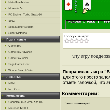
Mattel Intellivision
Nintendo 64
PC Engine / Turbo Grafx-16
Sega
Sega Master System
Super Nintendo
Голосуй за игру:
Портативные
Game Boy
Game Boy Advance
Эту игру поддерж
Game Boy Color
Sega Game Gear
WonderSwan / Color
Понравилась игра "B
Для этого просто запо
Аркадные
отметь галочкой, что э
MAME
Neo-Geo
Комментарии:
Компьютеры
Современные Игры для ПК
Ваш комментарий
Microsoft MSX-1