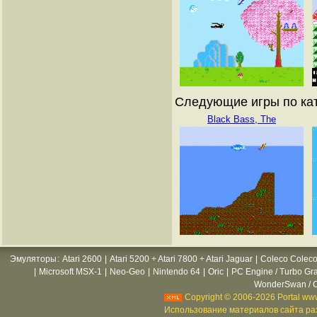
Следующие игры по кат
Black Bass, The
Эмуляторы
:
Atari 2600
|
Atari 5200 + Atari 7800 + Atari Jaguar
|
Coleco Coleco
|
Microsoft MSX-1
|
Neo-Geo
|
Nintendo 64
|
Oric
|
PC Engine / Turbo Gr
WonderSwan / C
Copyright © 2006-2026 Portal www
Использование материалов сайта раз