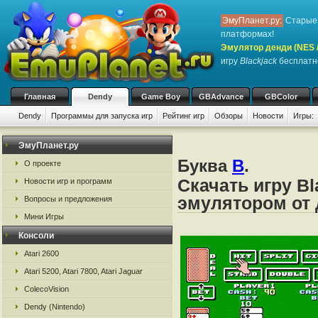
ЭмуПланет.ру:
Старые 
платформах!
Эмулятор денди (NES / 
игру
Blackjack
бесплатно
Главная
Dendy
Game Boy
GBAdvance
GBColor
Dendy
Программы для запуска игр
Рейтинг игр
Обзоры
Новости
Игры:
ЭмуПланет.ру
Буква
B
.
О проекте
Скачать игру Bl
Новости игр и программ
эмулятором от д
Вопросы и предложения
Мини Игры
Консоли
Atari 2600
Atari 5200, Atari 7800, Atari Jaguar
ColecoVision
Dendy (Nintendo)