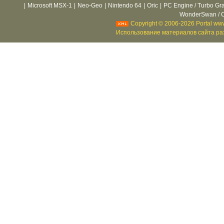
|
Microsoft MSX-1
|
Neo-Geo
|
Nintendo 64
|
Oric
|
PC Engine / Turbo Gr
WonderSwan / C
Copyright © 2006-2026 Portal www
Использование материалов сайта раз