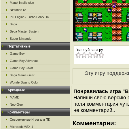
Mattel Intellivision
Nintendo 64
PC Engine / Turbo Grafx-16
Sega
Sega Master System
Super Nintendo
Портативные
Голосуй за игру:
Game Boy
Game Boy Advance
Game Boy Color
Эту игру поддерж
Sega Game Gear
WonderSwan / Color
Аркадные
Понравилась игра "Bi
Напиши свою версию о
MAME
поля комментария чуть 
Neo-Geo
не комментарий..
Компьютеры
Современные Игры для ПК
Комментарии:
Microsoft MSX-1