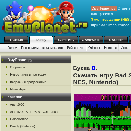
ЭмуПланет.ру:
Старые 
платформах!
Эмулятор денди (NES / 
игру
Bad Street Brawler
б
Главная
Dendy
Game Boy
GBAdvance
GBColor
Dendy
Программы для запуска игр
Рейтинг игр
Обзоры
Новости
Игры:
ЭмуПланет.ру
Буква
B
.
О проекте
Скачать игру Bad 
Новости игр и программ
NES, Nintendo)
Вопросы и предложения
Мини Игры
Консоли
Atari 2600
Atari 5200, Atari 7800, Atari Jaguar
ColecoVision
Dendy (Nintendo)