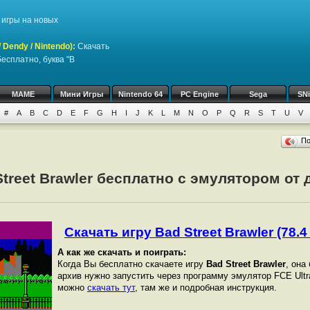
игры на новых
Dendy / Nintendo)
:
Скачать
есплатно, буква "B
MAME
Мини Игры
Nintendo 64
PC Engine
Sega
SN
#
A
B
C
D
E
F
G
H
I
J
K
L
M
N
O
P
Q
R
S
T
U
V
П
Street Brawler бесплатно с эмулятором от 
Скачать игру Bad Street Brawler (78.4 
А как же скачать и поиграть:
Когда Вы бесплатно скачаете игру
Bad Street Brawler
, она
архив нужно запустить через программу эмулятор FCE Ultr
можно
скачать тут
, там же и подробная инструкция.