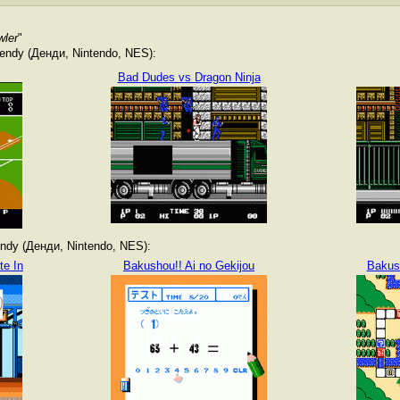
wler
"
ndy (Денди, Nintendo, NES):
Bad Dudes vs Dragon Ninja
dy (Денди, Nintendo, NES):
te In
Bakushou!! Ai no Gekijou
Bakush