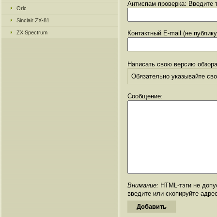
Антиспам проверка: Введите т
Oric
Sinclair ZX-81
ZX Spectrum
Контактный E-mail (не публик
Написать свою версию обзора
Обязательно указывайте свое
Сообщение:
Внимание:
HTML-тэги не допус
введите или скопируйте адре