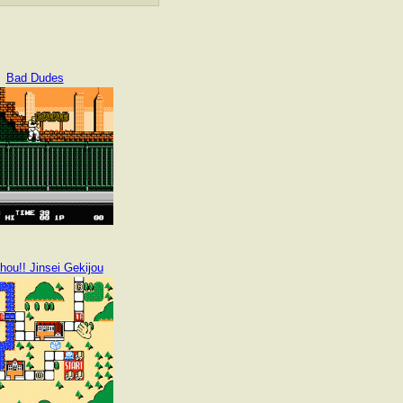
Bad Dudes
ou!! Jinsei Gekijou