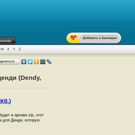
intendo
W
X
Y
Z
оделиться…
денди (Dendy,
Кб.)
 будет в архиве zip, этот
a для Денди, которую