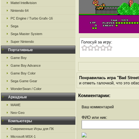
Mattel Intellivision
Nintendo 64
PC Engine / Turbo Grafx-16
Sega
Sega Master System
Super Nintendo
Голосуй за игру:
Портативные
Game Boy
Game Boy Advance
Game Boy Color
Понравилась игра "Bad Street
Sega Game Gear
и отметь галочкой, что это обз
WonderSwan / Color
Комментарии:
Аркадные
MAME
Ваш комментарий
Neo-Geo
ФИО или ник:
Компьютеры
Современные Игры для ПК
Microsoft MSX-1