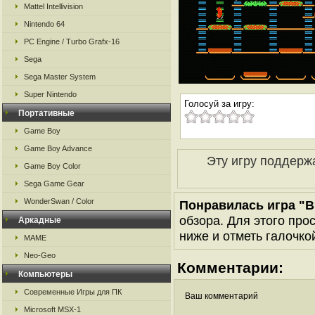
Mattel Intellivision
Nintendo 64
PC Engine / Turbo Grafx-16
Sega
Sega Master System
Super Nintendo
Голосуй за игру:
Портативные
Game Boy
Game Boy Advance
Эту игру поддерж
Game Boy Color
Sega Game Gear
WonderSwan / Color
Понравилась игра "B
обзора. Для этого про
Аркадные
ниже и отметь галочкой
MAME
Neo-Geo
Комментарии:
Компьютеры
Современные Игры для ПК
Ваш комментарий
Microsoft MSX-1