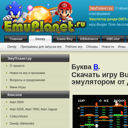
ЭмуПланет.ру:
Старые 
платформах!
Эмулятор денди (NES / 
игру
Burger Time
бесплат
Главная
Dendy
Game Boy
GBAdvance
GBColor
Dendy
Программы для запуска игр
Рейтинг игр
Обзоры
Новости
Игры:
ЭмуПланет.ру
Буква
B
.
О проекте
Скачать игру Bu
Новости игр и программ
эмулятором от д
Вопросы и предложения
Мини Игры
Консоли
Atari 2600
Atari 5200, Atari 7800, Atari Jaguar
ColecoVision
Dendy (Nintendo)