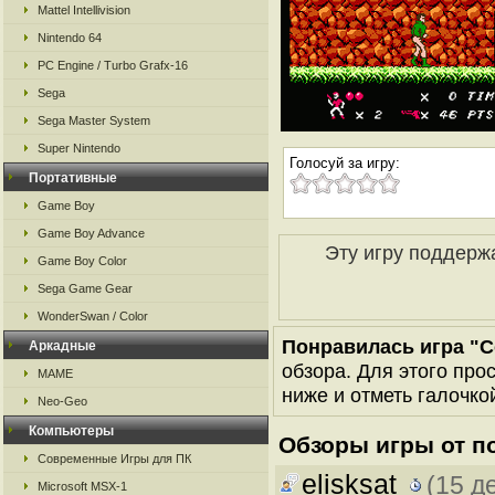
Mattel Intellivision
Nintendo 64
PC Engine / Turbo Grafx-16
Sega
Sega Master System
Super Nintendo
Голосуй за игру:
Портативные
Game Boy
Game Boy Advance
Эту игру поддерж
Game Boy Color
Sega Game Gear
WonderSwan / Color
Понравилась игра "C
Аркадные
обзора. Для этого про
MAME
ниже и отметь галочкой
Neo-Geo
Компьютеры
Обзоры игры от п
Современные Игры для ПК
elisksat
(15 д
Microsoft MSX-1