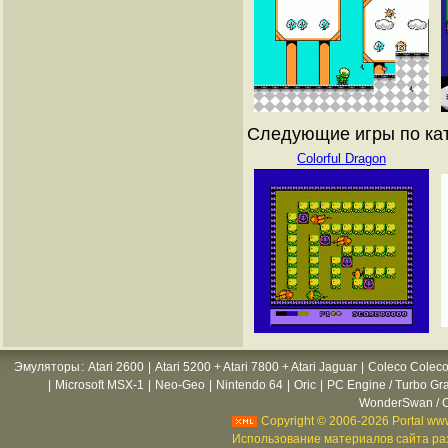
Следующие игры по кат
Colorful Dragon
Эмуляторы
:
Atari 2600
|
Atari 5200 + Atari 7800 + Atari Jaguar
|
Coleco Coleco
|
Microsoft MSX-1
|
Neo-Geo
|
Nintendo 64
|
Oric
|
PC Engine / Turbo Gr
WonderSwan / C
Copyright © 2006-2026 Portal www
Использование материалов сайта раз