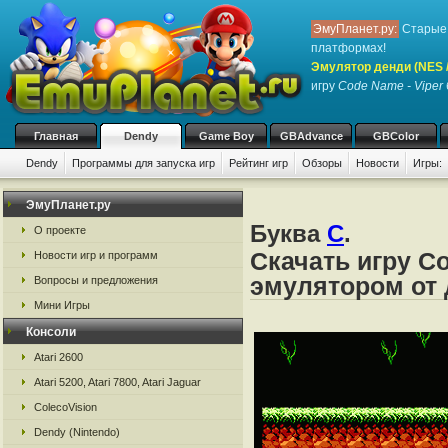
ЭмуПланет.ру:
Старые 
платформах!
Эмулятор денди (NES / 
игру
Code Name - Viper
Главная
Dendy
Game Boy
GBAdvance
GBColor
Dendy
Программы для запуска игр
Рейтинг игр
Обзоры
Новости
Игры:
ЭмуПланет.ру
Буква
C
.
О проекте
Скачать игру C
Новости игр и программ
эмулятором от д
Вопросы и предложения
Мини Игры
Консоли
Atari 2600
Atari 5200, Atari 7800, Atari Jaguar
ColecoVision
Dendy (Nintendo)