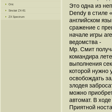
Это одна из не
Oric
Sinclair ZX-81
Dendy в стиле 
ZX Spectrum
английском язы
сражение с пре
начале игры аг
ведомства -
Мр. Смит получ
командира лет
выполнения сек
которой нужно 
освобождать за
злодея заброса
можно приобрета
автомат. В ходе
Приятной носта