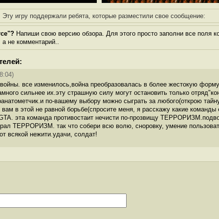
Эту игру поддержали ребята, которые разместили свое сообщение:
rce"?
Напиши свою версию обзора. Для этого просто заполни все поля к
, а не комментарий..
телей:
8:04)
-войны. все изменилось,война преобразовалась в более жестокую форму
амного сильнее их.эту страшную силу могут остановить только отряд"ко
гранатометчик.и по-вашему выбору можно сыграть за любого(открою тайн
вам в этой не равной борьбе(спросите меня, я расскажу какие команды 
 GTA. эта команда противостаит нечисти по-прозвищу ТЕРРОРИЗМ.подв
брал ТЕРРОРИЗМ. так что собери всю волю, сноровку, умение пользоват
от всякой нежити.удачи, солдат!