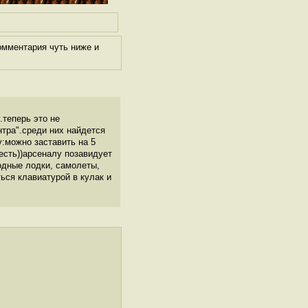
омментария чуть ниже и
.теперь это не
нтра".среди них найдется
у:можно заставить на 5
есть))арсеналу позавидует
одные лодки, самолеты,
ься клавиатурой в кулак и