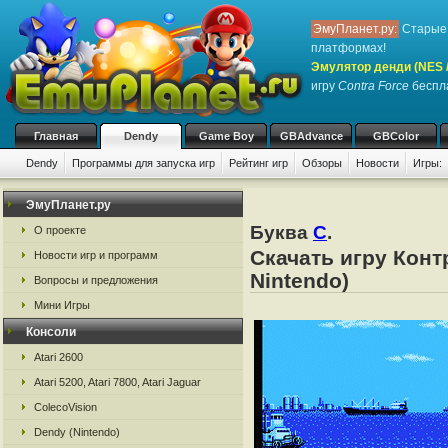
ЭмуПланет.ру:
Старые 
платформах!
Эмулятор денди (NES / 
игру
Contra Force
беспла
Главная
Dendy
Game Boy
GBAdvance
GBColor
Dendy
Программы для запуска игр
Рейтинг игр
Обзоры
Новости
Игры:
ЭмуПланет.ру
Буква
C
.
О проекте
Скачать игру Конт
Новости игр и программ
Nintendo)
Вопросы и предложения
Мини Игры
Консоли
Atari 2600
Atari 5200, Atari 7800, Atari Jaguar
ColecoVision
Dendy (Nintendo)