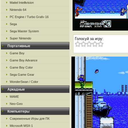
Mattel Intellivision
Nintendo 64
PC Engine / Turbo Grafx-16
Sega
Sega Master System
Super Nintendo
Голосуй за игру:
Портативные
Game Boy
Game Boy Advance
Game Boy Color
Sega Game Gear
WonderSwan / Color
Аркадные
MAME
Neo-Geo
Компьютеры
Современные Игры для ПК
Microsoft MSX-1