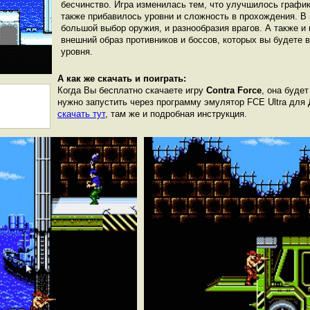
бесчинство. Игра изменилась тем, что улучшилось графи
также прибавилось уровни и сложность в прохождения. В 
большой выбор оружия, и разнообразия врагов. А также и
внешний образ противников и боссов, которых вы будете в
уровня.
А как же скачать и поиграть:
Когда Вы бесплатно скачаете игру
Contra Force
, она будет
нужно запустить через программу эмулятор FCE Ultra для
скачать тут
, там же и подробная инструкция.