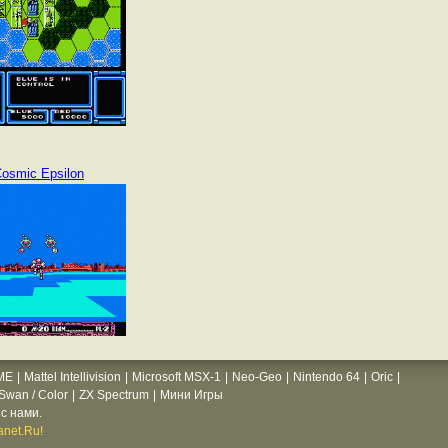
osmic Epsilon
ME
|
Mattel Intellivision
|
Microsoft MSX-1
|
Neo-Geo
|
Nintendo 64
|
Oric
|
wan / Color
|
ZX Spectrum
|
Мини Игры
с нами.
net.Ru!