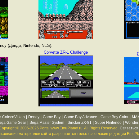
dy (Денди, Nintendo, NES):
Corvette ZR-1 Challenge
C
o ColecoVision
|
Dendy
|
Game Boy
|
Game Boy Advance
|
Game Boy Color
|
MA
ega Game Gear
|
Sega Master System
|
Sinclair ZX-81
|
Super Nintendo
|
WonderS
Copyright © 2006-2026 Portal www.EmuPlanet.ru. All Rights Reserved.
Связаться 
ьзование материалов сайта разрешается только с согласия редакции EmuPla