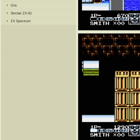
Oric
Sinclair ZX-81
ZX Spectrum