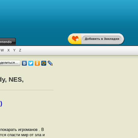
intendo
W
X
Y
Z
оделиться…
y, NES,
)
покарать игроманов . В
тся спасти мир от зла и