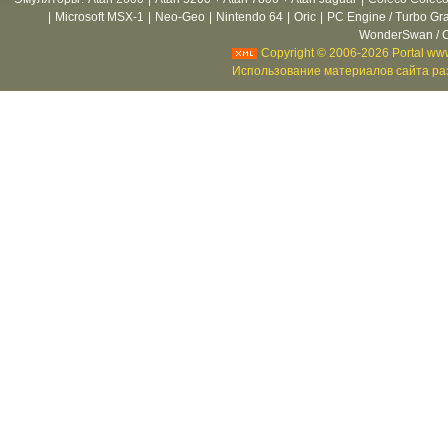
|
Microsoft MSX-1
|
Neo-Geo
|
Nintendo 64
|
Oric
|
PC Engine / Turbo Gr
WonderSwan / C
Copyright © 2006-2026 Portal www
Использование материалов сайта раз