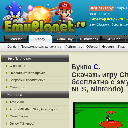
ЭмуПланет.ру:
Старые 
платформах!
Эмулятор денди (NES / 
игру
Choujin - Ultra Base
Главная
Dendy
Game Boy
GBAdvance
GBColor
Dendy
Программы для запуска игр
Рейтинг игр
Обзоры
Новости
Игры:
ЭмуПланет.ру
Буква
C
.
О проекте
Скачать игру Ch
Новости игр и программ
бесплатно с эм
Вопросы и предложения
NES, Nintendo)
Мини Игры
Консоли
Atari 2600
Atari 5200, Atari 7800, Atari Jaguar
ColecoVision
Dendy (Nintendo)