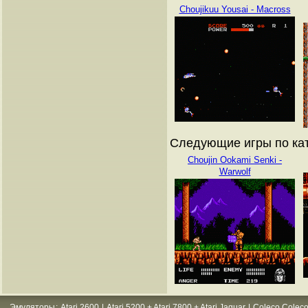
Choujikuu Yousai - Macross
Следующие игры по кат
Choujin Ookami Senki -
Warwolf
Эмуляторы
:
Atari 2600
|
Atari 5200 + Atari 7800 + Atari Jaguar
|
Coleco Coleco