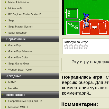
Mattel Intellivision
Nintendo 64
PC Engine / Turbo Grafx-16
Sega
Sega Master System
Super Nintendo
Портативные
Голосуй за игру:
Game Boy
Game Boy Advance
Game Boy Color
Эту игру поддерж
Sega Game Gear
WonderSwan / Color
Аркадные
Понравилась игра "Cho
версию обзора. Для эт
MAME
комментария чуть ниже 
Neo-Geo
комментарий..
Компьютеры
Современные Игры для ПК
Комментарии:
Microsoft MSX-1