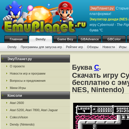
ЭмуПланет.ру:
Старые 
платформах!
Эмулятор денди (NES / 
игру
Cybernoid - The Fig
буква "C
Главная
Dendy
Game Boy
GBAdvance
GBColor
Dendy
Программы для запуска игр
Рейтинг игр
Обзоры
Новости
Игры:
ЭмуПланет.ру
Буква
C
.
О проекте
Скачать игру Cy
Новости игр и программ
бесплатно с эм
Вопросы и предложения
NES, Nintendo)
Мини Игры
Консоли
Atari 2600
Atari 5200, Atari 7800, Atari Jaguar
ColecoVision
Dendy (Nintendo)