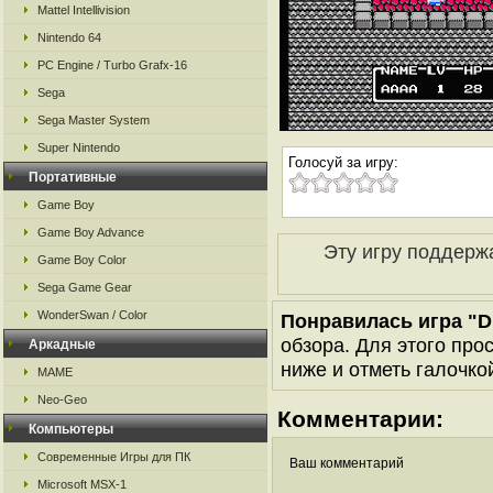
Mattel Intellivision
Nintendo 64
PC Engine / Turbo Grafx-16
Sega
Sega Master System
Super Nintendo
Голосуй за игру:
Портативные
Game Boy
Game Boy Advance
Эту игру поддерж
Game Boy Color
Sega Game Gear
WonderSwan / Color
Понравилась игра "Dr
обзора. Для этого про
Аркадные
ниже и отметь галочкой
MAME
Neo-Geo
Комментарии:
Компьютеры
Современные Игры для ПК
Ваш комментарий
Microsoft MSX-1