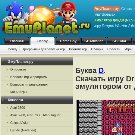
ЭмуПланет.ру:
Старые 
платформах!
Эмулятор денди (NES / 
игру
Dragon Warrior 2
бе
Главная
Dendy
Game Boy
GBAdvance
GBColor
Dendy
Программы для запуска игр
Рейтинг игр
Обзоры
Новости
Игры:
ЭмуПланет.ру
Буква
D
.
О проекте
Скачать игру Dr
Новости игр и программ
эмулятором от д
Вопросы и предложения
Мини Игры
Консоли
Atari 2600
Atari 5200, Atari 7800, Atari Jaguar
ColecoVision
Dendy (Nintendo)