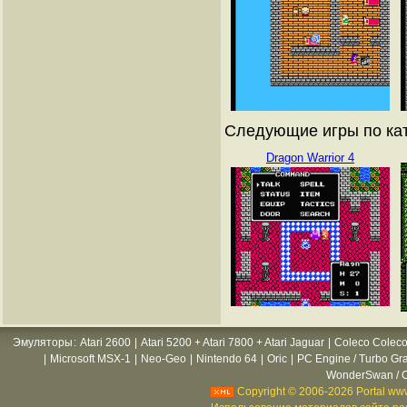
Следующие игры по кат
Dragon Warrior 4
Эмуляторы
:
Atari 2600
|
Atari 5200 + Atari 7800 + Atari Jaguar
|
Coleco Coleco
|
Microsoft MSX-1
|
Neo-Geo
|
Nintendo 64
|
Oric
|
PC Engine / Turbo Gr
WonderSwan / C
Copyright © 2006-2026 Portal www