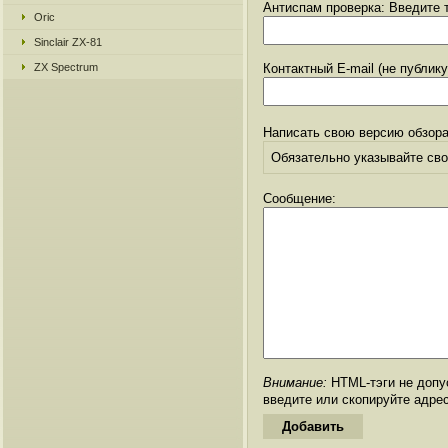
Антиспам проверка: Введите т
Oric
Sinclair ZX-81
ZX Spectrum
Контактный E-mail (не публик
Написать свою версию обзора
Обязательно указывайте свое
Сообщение:
Внимание:
HTML-тэги не допус
введите или скопируйте адре