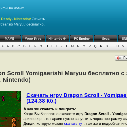
игры на новых
Dendy / Nintendo)
:
Скачать
igaerishi Maryuu
бесплатно,
MAME
Мини Игры
Nintendo 64
PC Engine
Sega
SN
#
A
B
C
D
E
F
G
H
I
J
K
L
M
N
O
P
Q
R
S
T
U
V
П
on Scroll Yomigaerishi Maryuu бесплатно с
 Nintendo)
Скачать игру Dragon Scroll - Yomigae
(124.38 Кб.)
А как же скачать и поиграть:
Когда Вы бесплатно скачаете игру
Dragon Scroll - Yomiga
архиве zip, этот архив нужно запустить через программу э
Денди, которую можно
скачать тут
, там же и подробная ин