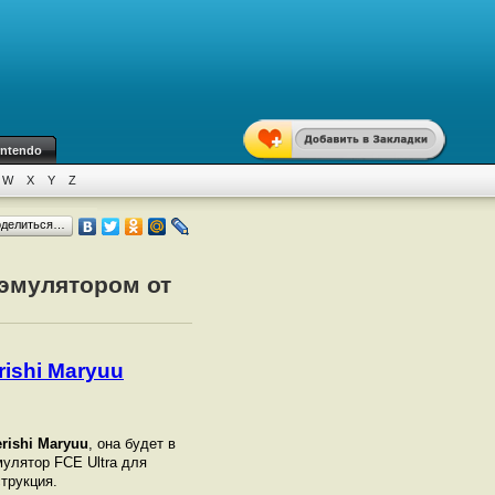
intendo
W
X
Y
Z
оделиться…
 эмулятором от
rishi Maryuu
erishi Maryuu
, она будет в
мулятор FCE Ultra для
струкция.