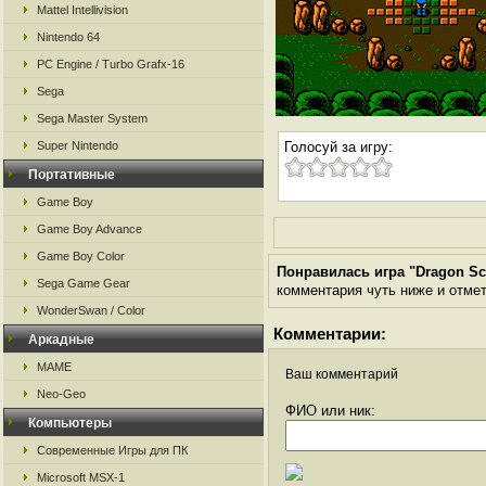
Mattel Intellivision
Nintendo 64
PC Engine / Turbo Grafx-16
Sega
Sega Master System
Super Nintendo
Голосуй за игру:
Портативные
Game Boy
Game Boy Advance
Game Boy Color
Понравилась игра "Dragon Scr
Sega Game Gear
комментария чуть ниже и отметь
WonderSwan / Color
Комментарии:
Аркадные
MAME
Ваш комментарий
Neo-Geo
ФИО или ник:
Компьютеры
Современные Игры для ПК
Microsoft MSX-1