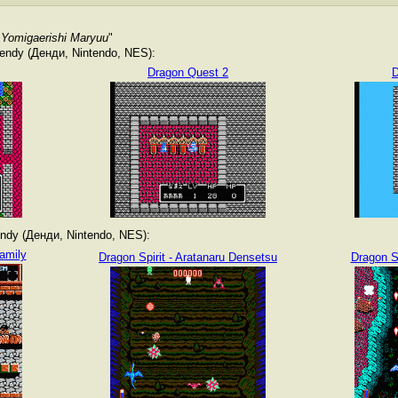
- Yomigaerishi Maryuu
"
ndy (Денди, Nintendo, NES):
Dragon Quest 2
D
dy (Денди, Nintendo, NES):
amily
Dragon Spirit - Aratanaru Densetsu
Dragon S