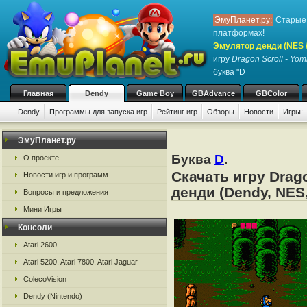
ЭмуПланет.ру:
Старые 
платформах!
Эмулятор денди (NES / 
игру
Dragon Scroll - Yom
буква "D
Главная
Dendy
Game Boy
GBAdvance
GBColor
Dendy
Программы для запуска игр
Рейтинг игр
Обзоры
Новости
Игры:
ЭмуПланет.ру
Буква
D
.
О проекте
Скачать игру Drag
Новости игр и программ
денди (Dendy, NES,
Вопросы и предложения
Мини Игры
Консоли
Atari 2600
Atari 5200, Atari 7800, Atari Jaguar
ColecoVision
Dendy (Nintendo)