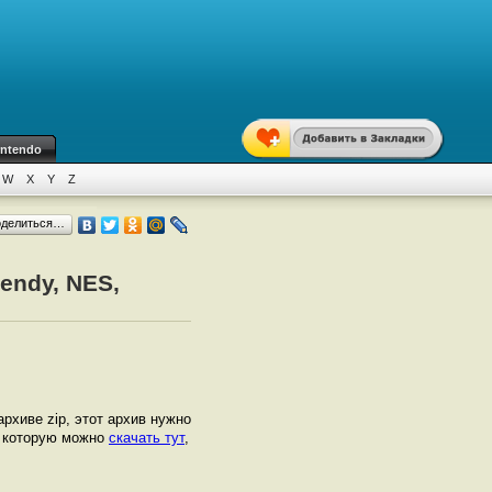
intendo
W
X
Y
Z
оделиться…
endy, NES,
 архиве zip, этот архив нужно
, которую можно
скачать тут
,