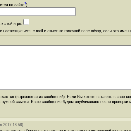
?
уется на сайте
):
 к этой игре:
 настоящие имя, e-mail и отметьте галочкой поле обзор, если это именн
каются (вырезаются из сообщений). Если Вы хотите вставить в свое со
с нужной ссылки. Ваше сообщение будем опубликовано после проверки 
я 2017 18:56)
ка из детства.Конечно стрелять по уткам намного интересней из настоя