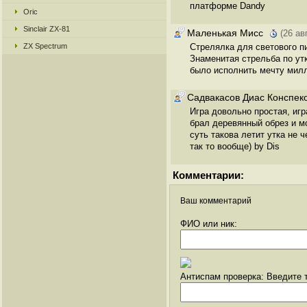
платформе Dandy
Oric
Sinclair ZX-81
Маленькая Мисс
(26 ав
ZX Spectrum
Стрелялка для светового п
Знаменитая стрельба по утк
было исполнить мечту милл
Садвакасов Диас Конспек
Игра довольно простая, игр
брал деревянный обрез и мо
суть такова летит утка не 
так то вообще) by Dis
Комментарии:
Ваш комментарий
ФИО или ник:
Антиспам проверка: Введите т