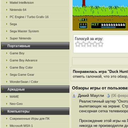
Mattel Intellivision
Nintendo 64
PC Engine / Turbo Grafx-16
Sega
Sega Master System
Super Nintendo
Голосуй за игру:
Портативные
Game Boy
Game Boy Advance
Game Boy Color
Понравилась игра "Duck Hunt
Sega Game Gear
отметь галочкой, что это обзор
WonderSwan / Color
Обзоры игры от пользова
Аркадные
Дикий Маугли
(06 февра
MAME
Реалистичный шутер "Охота 
Neo-Geo
вылетающих на экране. Стр
сенсорная сетка телевизор
Компьютеры
Современные Игры для ПК
Прохождение этой игры на 
никогда не производилли д
Microsoft MSX-1