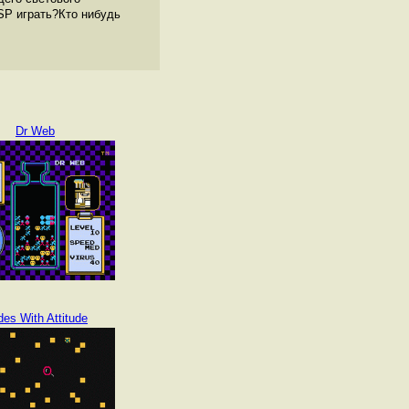
PSP играть?Кто нибудь
Dr Web
es With Attitude