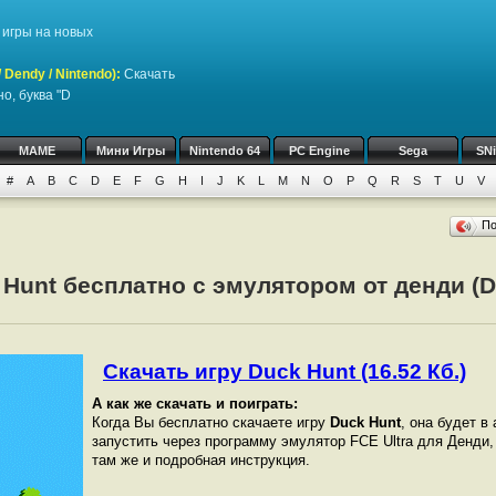
игры на новых
Dendy / Nintendo)
:
Скачать
о, буква "D
MAME
Мини Игры
Nintendo 64
PC Engine
Sega
SN
#
A
B
C
D
E
F
G
H
I
J
K
L
M
N
O
P
Q
R
S
T
U
V
П
 Hunt бесплатно с эмулятором от денди (D
Скачать игру Duck Hunt (16.52 Кб.)
А как же скачать и поиграть:
Когда Вы бесплатно скачаете игру
Duck Hunt
, она будет в
запустить через программу эмулятор FCE Ultra для Денди
там же и подробная инструкция.