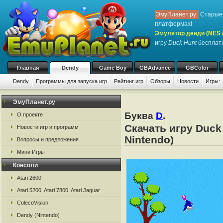
ЭмуПланет.ру:
Старые 
платформах!
Эмулятор денди (NES / 
игру
Duck Hunt
бесплатн
Главная
Dendy
Game Boy
GBAdvance
GBColor
Dendy
Программы для запуска игр
Рейтинг игр
Обзоры
Новости
Игры:
ЭмуПланет.ру
Буква
D
.
О проекте
Скачать игру Duck
Новости игр и программ
Nintendo)
Вопросы и предложения
Мини Игры
Консоли
Atari 2600
Atari 5200, Atari 7800, Atari Jaguar
ColecoVision
Dendy (Nintendo)