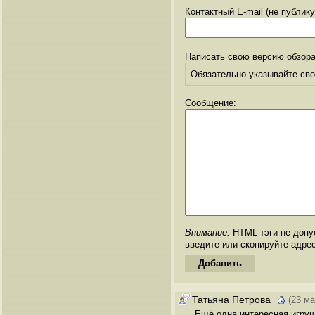
Контактный E-mail (не публик
Написать свою версию обзора
Обязательно указывайте свое
Сообщение:
Внимание:
HTML-тэги не допус
введите или скопируйте адре
Татьяна Петрова
(23 ма
Ещё одна интересная игруш