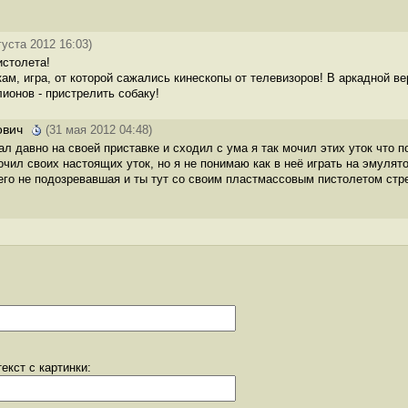
густа 2012 16:03)
истолета!
ам, игра, от которой сажались кинескопы от телевизоров! В аркадной ве
ионов - пристрелить собаку!
ович
(31 мая 2012 04:48)
ал давно на своей приставке и сходил с ума я так мочил этих уток что 
чил своих настоящих уток, но я не понимаю как в неё играть на эмулят
чего не подозревавшая и ты тут со своим пластмассовым пистолетом стр
екст с картинки: