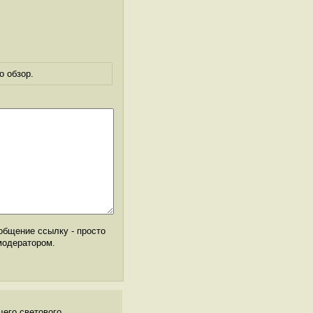
о обзор.
общение ссылку - просто
модератором.
щего светового