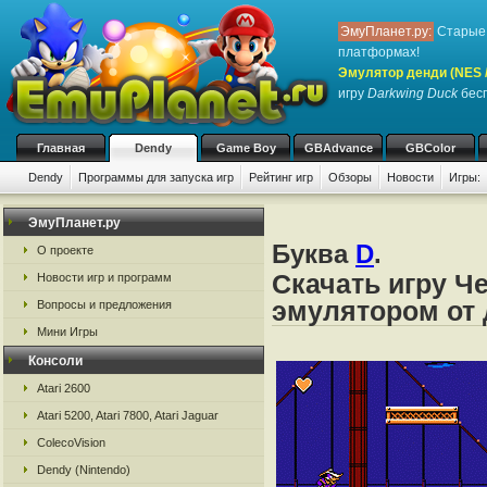
ЭмуПланет.ру:
Старые 
платформах!
Эмулятор денди (NES / 
игру
Darkwing Duck
бесп
Главная
Dendy
Game Boy
GBAdvance
GBColor
Dendy
Программы для запуска игр
Рейтинг игр
Обзоры
Новости
Игры:
ЭмуПланет.ру
Буква
D
.
О проекте
Скачать игру Ч
Новости игр и программ
эмулятором от д
Вопросы и предложения
Мини Игры
Консоли
Atari 2600
Atari 5200, Atari 7800, Atari Jaguar
ColecoVision
Dendy (Nintendo)