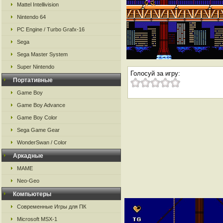
Mattel Intellivision
Nintendo 64
PC Engine / Turbo Grafx-16
Sega
Sega Master System
Super Nintendo
Голосуй за игру:
Портативные
Game Boy
Game Boy Advance
Game Boy Color
Sega Game Gear
WonderSwan / Color
Аркадные
MAME
Neo-Geo
Компьютеры
Современные Игры для ПК
Microsoft MSX-1