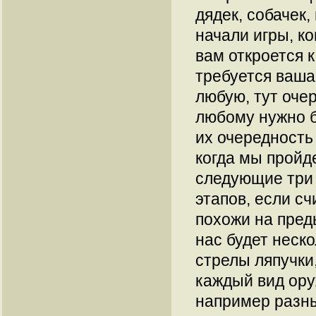
дядек, собачек,
начали игры, к
вам откроется к
требуется ваш
любую, тут оче
любому нужно б
их очередность
когда мы пройде
следующие три 
этапов, если сч
похожи на преды
нас будет неск
стрелы ляпучки,
каждый вид ору
например разны