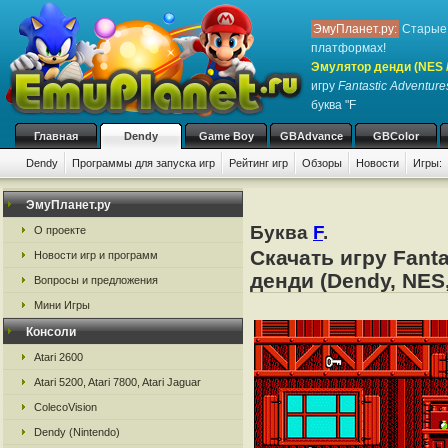
ЭмуПланет.ру:
Старые 
платформах!
Эмулятор денди (NES / 
игру
Fantastic Adventures
буква "F
Главная
Dendy
Game Boy
GBAdvance
GBColor
Dendy
Программы для запуска игр
Рейтинг игр
Обзоры
Новости
Игры:
ЭмуПланет.ру
Буква
F
.
О проекте
Скачать игру Fanta
Новости игр и программ
денди (Dendy, NES,
Вопросы и предложения
Мини Игры
Консоли
Atari 2600
Atari 5200, Atari 7800, Atari Jaguar
ColecoVision
Dendy (Nintendo)