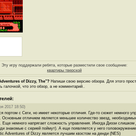
Эту игру поддержали ребята, которые разместили свое сообщение:
квартиры тверской
dventures of Dizzy, The"?
Напиши свою версию обзора. Для этого прост
 галочкой, что это обзор, а не комментарий..
телей:
ря 2017 18:50)
я портом с Сеги, но имеет некоторые отличия. Где-то сюжет немного уп
. Основным отличием является меньшее количество звезд, необходимых
). Еще немного напрягает сложность управления. Иногда Диззи слишком 
юди знакомые с серией поймут). А еще появляется у него головокружение
tic Adventures of Dizzy является лучшим квэстом на денди (NES)