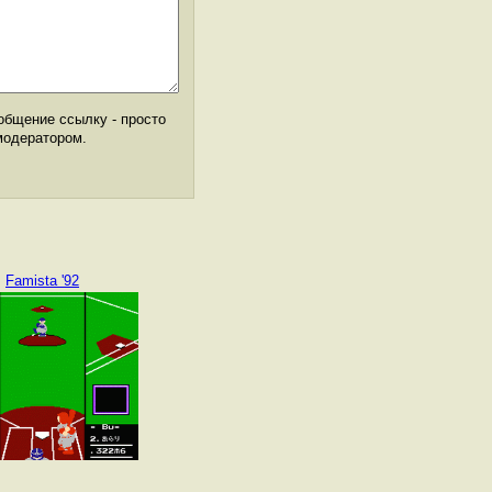
общение ссылку - просто
модератором.
Famista '92