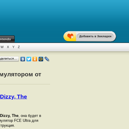
intendo
W
X
Y
Z
оделиться…
 эмулятором от
Dizzy, The
 Dizzy, The
, она будет в
мулятор FCE Ultra для
струкция.