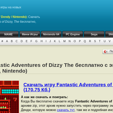
игры на новых
Dendy / Nintendo)
:
Скачать
 of Dizzy, The
бесплатно,
MAME
Мини Игры
Nintendo 64
PC Engine
Sega
SN
#
A
B
C
D
E
F
G
H
I
J
K
L
M
N
O
P
Q
R
S
T
U
V
П
stic Adventures of Dizzy The бесплатно с
 Nintendo)
Скачать игру Fantastic Adventures of 
(170.75 Кб.)
А как же скачать и поиграть:
Когда Вы бесплатно скачаете игру
Fantastic Adventures of
архиве zip, этот архив нужно запустить через программу э
Денди, которую можно
скачать тут
, там же и подробная ин