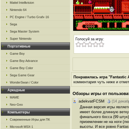
Mattel Intellivision
Nintendo 64
PC Engine / Turbo Grafx-16
Sega
Sega Master System
Super Nintendo
Голосуй за игру:
Портативные
Game Boy
Game Boy Advance
Game Boy Color
Sega Game Gear
Понравилась игра "Fantastic A
комментария чуть ниже и отметь
WonderSwan / Color
Аркадные
Обзоры игры от пользова
MAME
adekvatFCSM
(14 декаб
Neo-Geo
Данная версия игры являетс
имеет более длинную ветку
Компьютеры
финального босса (99 штук
Современные Игры для ПК
приземлении не на ноги (л
высоты. И все ровно Fantas
Microsoft MSX-1