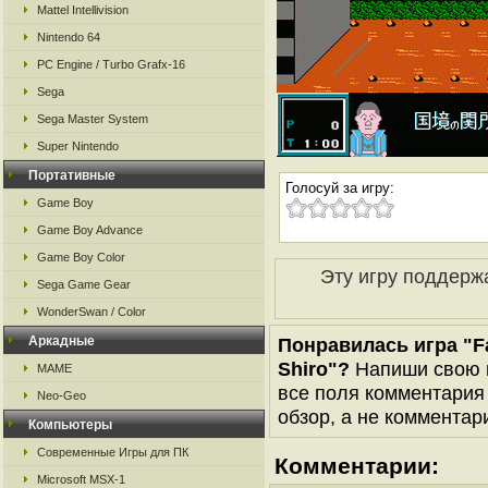
Mattel Intellivision
Nintendo 64
PC Engine / Turbo Grafx-16
Sega
Sega Master System
Super Nintendo
Портативные
Голосуй за игру:
Game Boy
Game Boy Advance
Game Boy Color
Эту игру поддерж
Sega Game Gear
WonderSwan / Color
Аркадные
Понравилась игра "Fam
Shiro"?
Напиши свою в
MAME
все поля комментария 
Neo-Geo
обзор, а не комментари
Компьютеры
Современные Игры для ПК
Комментарии:
Microsoft MSX-1