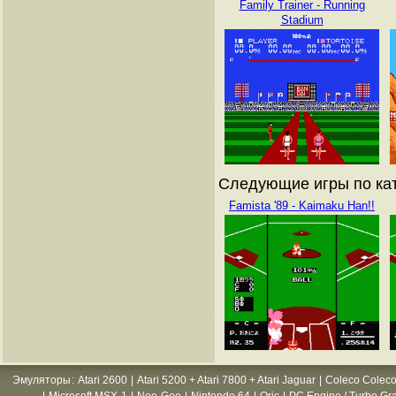
Family Trainer - Running
Stadium
Следующие игры по кат
Famista '89 - Kaimaku Han!!
Эмуляторы
:
Atari 2600
|
Atari 5200 + Atari 7800 + Atari Jaguar
|
Coleco Coleco