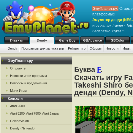
ЭмуПланет.ру:
Старые 
платформах!
Эмулятор денди (NES / 
игру
Family Trainer - Tot
бесплатно, буква "F
Главная
Dendy
Game Boy
GBAdvance
GBColor
Dendy
Программы для запуска игр
Рейтинг игр
Обзоры
Новости
Игры:
ЭмуПланет.ру
Буква
F
.
О проекте
Скачать игру Fa
Новости игр и программ
Takeshi Shiro б
Вопросы и предложения
денди (Dendy, N
Мини Игры
Консоли
Atari 2600
Atari 5200, Atari 7800, Atari Jaguar
ColecoVision
Dendy (Nintendo)