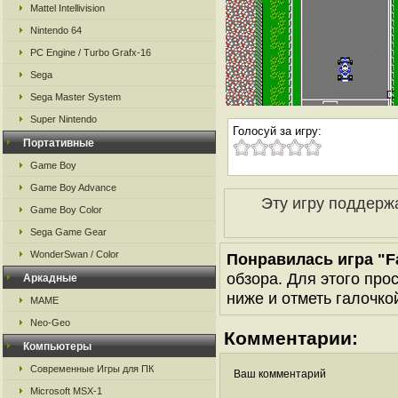
Mattel Intellivision
Nintendo 64
PC Engine / Turbo Grafx-16
Sega
Sega Master System
Super Nintendo
Голосуй за игру:
Портативные
Game Boy
Game Boy Advance
Эту игру поддерж
Game Boy Color
Sega Game Gear
WonderSwan / Color
Понравилась игра "Fam
обзора. Для этого про
Аркадные
ниже и отметь галочкой
MAME
Neo-Geo
Комментарии:
Компьютеры
Современные Игры для ПК
Ваш комментарий
Microsoft MSX-1