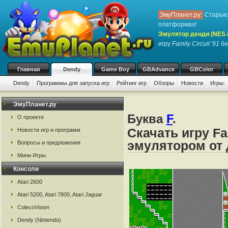
ЭмуПланет.ру:
Старые 
платформах!
Эмулятор денди (NES / 
игру
Family Circuit '91
бе
Главная
Dendy
Game Boy
GBAdvance
GBColor
Dendy
Программы для запуска игр
Рейтинг игр
Обзоры
Новости
Игры:
ЭмуПланет.ру
Буква
F
.
О проекте
Скачать игру Fa
Новости игр и программ
эмулятором от д
Вопросы и предложения
Мини Игры
Консоли
Atari 2600
Atari 5200, Atari 7800, Atari Jaguar
ColecoVision
Dendy (Nintendo)