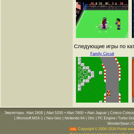
Следующие игры по кат
Family Circuit
Эмуляторы
:
Atari 2600
|
Atari 5200 + Atari 7800 + Atari Jaguar
|
Coleco Coleco
|
Microsoft MSX-1
|
Neo-Geo
|
Nintendo 64
|
Oric
|
PC Engine / Turbo Gr
WonderSwan / C
Copyright © 2006-2026 Portal www