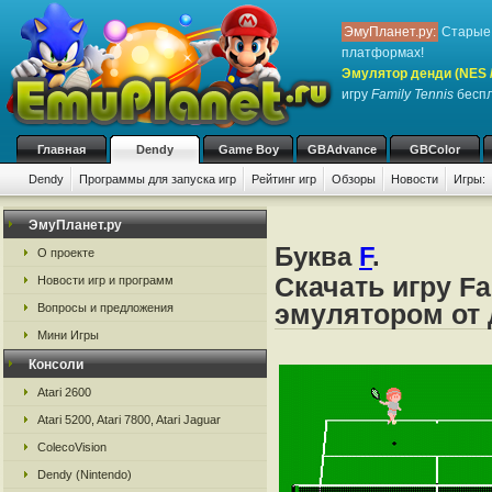
ЭмуПланет.ру:
Старые 
платформах!
Эмулятор денди (NES / 
игру
Family Tennis
беспл
Главная
Dendy
Game Boy
GBAdvance
GBColor
Dendy
Программы для запуска игр
Рейтинг игр
Обзоры
Новости
Игры:
ЭмуПланет.ру
Буква
F
.
О проекте
Скачать игру Fa
Новости игр и программ
эмулятором от д
Вопросы и предложения
Мини Игры
Консоли
Atari 2600
Atari 5200, Atari 7800, Atari Jaguar
ColecoVision
Dendy (Nintendo)