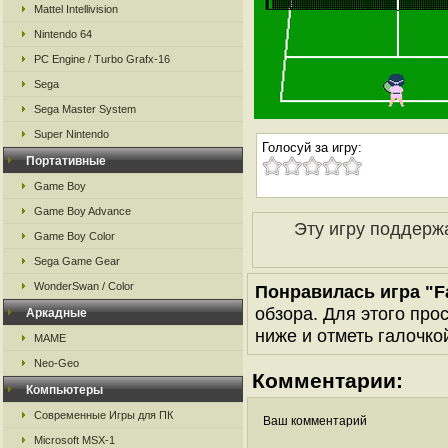
Mattel Intellivision
Nintendo 64
PC Engine / Turbo Grafx-16
Sega
Sega Master System
Super Nintendo
Голосуй за игру:
Портативные
Game Boy
Game Boy Advance
Эту игру поддерж
Game Boy Color
Sega Game Gear
WonderSwan / Color
Понравилась игра "Fa
обзора. Для этого про
Аркадные
ниже и отметь галочкой
MAME
Neo-Geo
Комментарии:
Компьютеры
Современные Игры для ПК
Ваш комментарий
Microsoft MSX-1