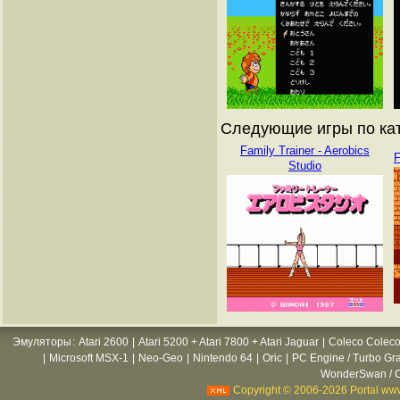
Следующие игры по кат
Family Trainer - Aerobics
F
Studio
Эмуляторы
:
Atari 2600
|
Atari 5200 + Atari 7800 + Atari Jaguar
|
Coleco Coleco
|
Microsoft MSX-1
|
Neo-Geo
|
Nintendo 64
|
Oric
|
PC Engine / Turbo Gr
WonderSwan / C
Copyright © 2006-2026 Portal www