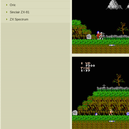
Oric
Sinclair ZX-81
ZX Spectrum