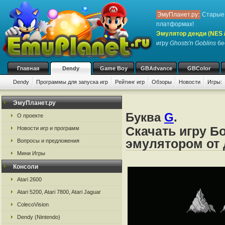
ЭмуПланет.ру:
Старые 
платформах!
Эмулятор денди (NES / 
игру
Ghosts'n Goblins
бе
Главная
Dendy
Game Boy
GBAdvance
GBColor
Dendy
Программы для запуска игр
Рейтинг игр
Обзоры
Новости
Игры:
ЭмуПланет.ру
Буква
G
.
О проекте
Скачать игру Б
Новости игр и программ
эмулятором от д
Вопросы и предложения
Мини Игры
Консоли
Atari 2600
Atari 5200, Atari 7800, Atari Jaguar
ColecoVision
Dendy (Nintendo)