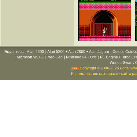
Эмуляторы
:
Atari 2600
|
Atari 5200 + Atari 7800 + Atari Jaguar
|
Coleco Coleco
|
Microsoft MSX-1
|
Neo-Geo
|
Nintendo 64
|
Oric
|
PC Engine / Turbo Gr
WonderSwan / C
Copyright © 2006-2026 Portal www
Использование материалов сайта раз