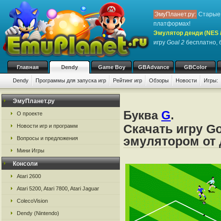
ЭмуПланет.ру:
Старые 
платформах!
Эмулятор денди (NES / 
игру
Goal 2
бесплатно, б
Главная
Dendy
Game Boy
GBAdvance
GBColor
Dendy
Программы для запуска игр
Рейтинг игр
Обзоры
Новости
Игры:
ЭмуПланет.ру
Буква
G
.
О проекте
Скачать игру Go
Новости игр и программ
эмулятором от д
Вопросы и предложения
Мини Игры
Консоли
Atari 2600
Atari 5200, Atari 7800, Atari Jaguar
ColecoVision
Dendy (Nintendo)