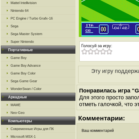
Mattel Intellivision
Nintendo 64
PC Engine / Turbo Grafx-16
Sega
Sega Master System
Super Nintendo
Голосуй за игру:
Портативные
Game Boy
Game Boy Advance
Эту игру поддерж
Game Boy Color
Sega Game Gear
WonderSwan / Color
Понравилась игра "G
Для этого просто запо
Аркадные
отметь галочкой, что э
MAME
Neo-Geo
Комментарии:
Компьютеры
Современные Игры для ПК
Ваш комментарий
Microsoft MSX-1