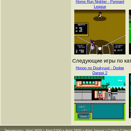
Home Run Nighter - Pennant
League
Следующие игры по кат
Honoo no Doukyuuji - Dodge
Danpei 2
Эмуляторы
:
Atari 2600
|
Atari 5200 + Atari 7800 + Atari Jaguar
|
Coleco Coleco