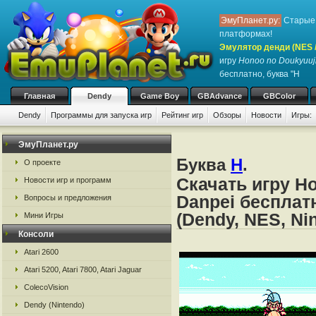
ЭмуПланет.ру:
Старые 
платформах!
Эмулятор денди (NES / 
игру
Honoo no Doukyuuj
бесплатно, буква "H
Главная
Dendy
Game Boy
GBAdvance
GBColor
Dendy
Программы для запуска игр
Рейтинг игр
Обзоры
Новости
Игры:
ЭмуПланет.ру
Буква
H
.
О проекте
Скачать игру H
Новости игр и программ
Danpei бесплат
Вопросы и предложения
(Dendy, NES, Ni
Мини Игры
Консоли
Atari 2600
Atari 5200, Atari 7800, Atari Jaguar
ColecoVision
Dendy (Nintendo)