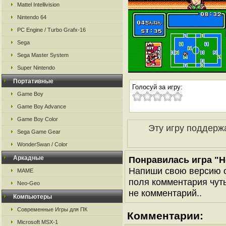
Mattel Intellivision
Nintendo 64
PC Engine / Turbo Grafx-16
Sega
Sega Master System
Super Nintendo
Портативные
Голосуй за игру:
Game Boy
Game Boy Advance
Game Boy Color
Эту игру поддерж
Sega Game Gear
WonderSwan / Color
Аркадные
Понравилась игра "H
Напиши свою версию о
MAME
поля комментария чуть 
Neo-Geo
не комментарий..
Компьютеры
Современные Игры для ПК
Комментарии:
Microsoft MSX-1