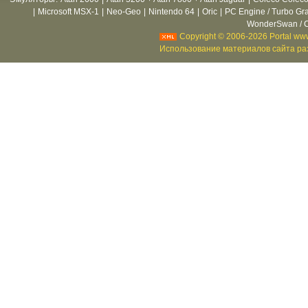
|
Microsoft MSX-1
|
Neo-Geo
|
Nintendo 64
|
Oric
|
PC Engine / Turbo Gr
WonderSwan / C
Copyright © 2006-2026 Portal www
Использование материалов сайта раз