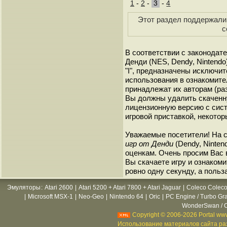
1
-
2
-
3
-
4
Этот раздел поддержали 
с
В соответствии с законодат
Денди (NES, Dendy, Nintendo
"I", предназначены исключи
использования в ознакомите
принадлежат их авторам (ра
Вы должны удалить скаченн
лицензионную версию с сист
игровой приставкой, некотор
Уважаемые посетители! На 
игр от Денди
(Dendy, Ninten
оценкам. Очень просим Вас в
Вы скачаете игру и ознакоми
ровно одну секунду, а польз
Эмуляторы
:
Atari 2600
|
Atari 5200 + Atari 7800 + Atari Jaguar
|
Coleco Coleco
|
Microsoft MSX-1
|
Neo-Geo
|
Nintendo 64
|
Oric
|
PC Engine / Turbo Gr
WonderSwan / C
Copyright © 2006-2026 Portal www
Использование материалов сайта раз