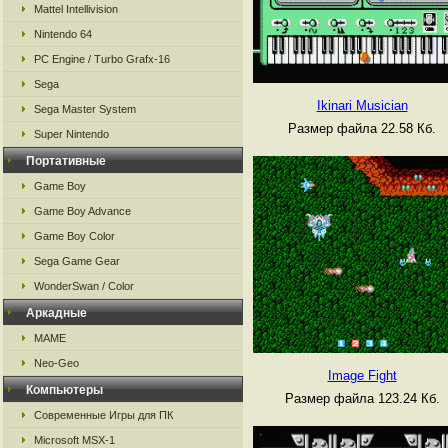
Mattel Intellivision
Nintendo 64
PC Engine / Turbo Grafx-16
Sega
Ikinari Musician
Sega Master System
Размер файла 22.58 Кб.
Super Nintendo
Портативные
Game Boy
Game Boy Advance
Game Boy Color
Sega Game Gear
WonderSwan / Color
Аркадные
MAME
Neo-Geo
Image Fight
Компьютеры
Размер файла 123.24 Кб.
Современные Игры для ПК
Microsoft MSX-1