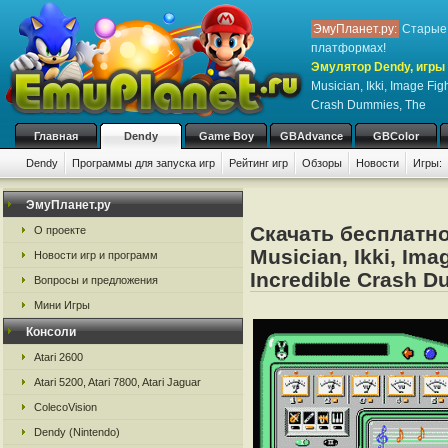
ЭмуПланет.ру:
Старые 
платформах!
Эмулятор Dendy, игры н
Musician, Ikki, Image Figh
Crash Dummies, The
Главная
Dendy
Game Boy
GBAdvance
GBColor
Dendy
Программы для запуска игр
Рейтинг игр
Обзоры
Новости
Игры:
ЭмуПланет.ру
Скачать бесплатно 
О проекте
Musician, Ikki, Ima
Новости игр и программ
Incredible Crash D
Вопросы и предложения
Мини Игры
Консоли
Atari 2600
Atari 5200, Atari 7800, Atari Jaguar
ColecoVision
Dendy (Nintendo)