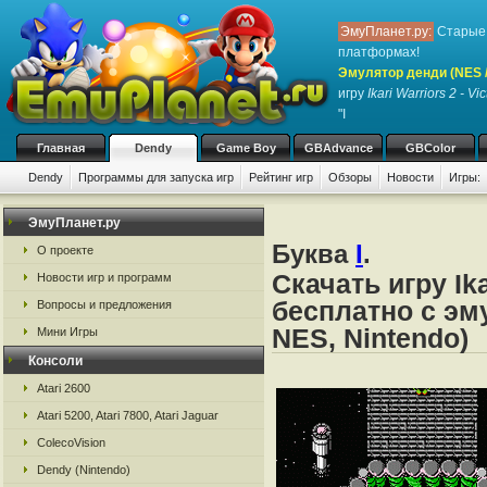
ЭмуПланет.ру:
Старые 
платформах!
Эмулятор денди (NES / 
игру
Ikari Warriors 2 - Vi
"I
Главная
Dendy
Game Boy
GBAdvance
GBColor
Dendy
Программы для запуска игр
Рейтинг игр
Обзоры
Новости
Игры:
ЭмуПланет.ру
Буква
I
.
О проекте
Скачать игру Ika
Новости игр и программ
бесплатно с эм
Вопросы и предложения
NES, Nintendo)
Мини Игры
Консоли
Atari 2600
Atari 5200, Atari 7800, Atari Jaguar
ColecoVision
Dendy (Nintendo)