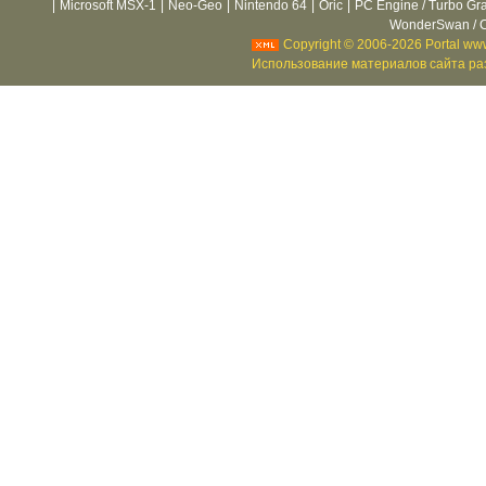
|
Microsoft MSX-1
|
Neo-Geo
|
Nintendo 64
|
Oric
|
PC Engine / Turbo Gr
WonderSwan / C
Copyright © 2006-2026 Portal www
Использование материалов сайта раз