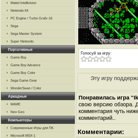
Mattel Intellivision
Nintendo 64
PC Engine / Turbo Grafx-16
Sega
Sega Master System
Super Nintendo
Портативные
Голосуй за игру:
Game Boy
Game Boy Advance
Game Boy Color
Эту игру поддерж
Sega Game Gear
WonderSwan / Color
Аркадные
Понравилась игра "Ika
свою версию обзора. Д
MAME
комментария чуть ниже 
Neo-Geo
комментарий..
Компьютеры
Современные Игры для ПК
Комментарии:
Microsoft MSX-1