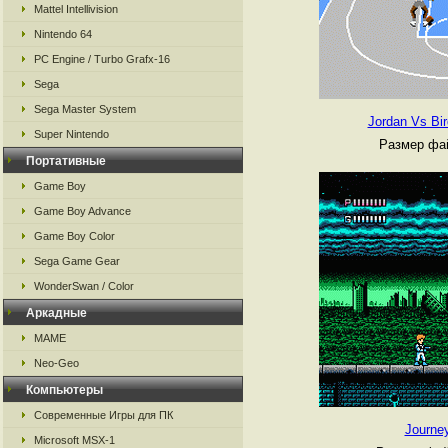
Mattel Intellivision
Nintendo 64
PC Engine / Turbo Grafx-16
Sega
Sega Master System
Jordan Vs Bi
Super Nintendo
Размер фай
Портативные
Game Boy
Game Boy Advance
Game Boy Color
Sega Game Gear
WonderSwan / Color
Аркадные
MAME
Neo-Geo
Компьютеры
Современные Игры для ПК
Journey
Microsoft MSX-1