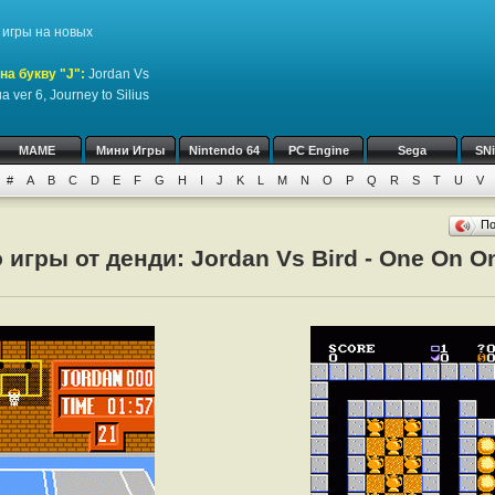
игры на новых
на букву "J":
Jordan Vs
 ver 6, Journey to Silius
MAME
Мини Игры
Nintendo 64
PC Engine
Sega
SN
#
A
B
C
D
E
F
G
H
I
J
K
L
M
N
O
P
Q
R
S
T
U
V
П
игры от денди: Jordan Vs Bird - One On On