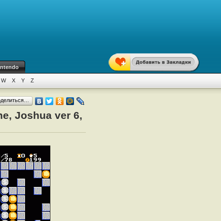
intendo
W
X
Y
Z
оделиться…
e, Joshua ver 6,