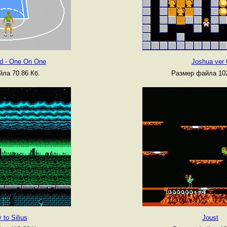
rd - One On One
Joshua ver 
ла 70.86 Кб.
Размер файла 102
 to Silius
Joust