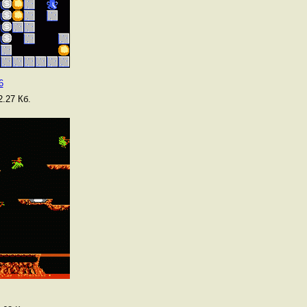
6
.27 Кб.