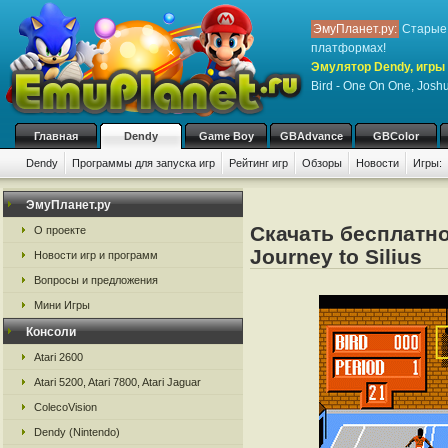
ЭмуПланет.ру:
Старые 
платформах!
Эмулятор Dendy, игры 
Bird - One On One, Joshua
Главная
Dendy
Game Boy
GBAdvance
GBColor
Dendy
Программы для запуска игр
Рейтинг игр
Обзоры
Новости
Игры:
ЭмуПланет.ру
Скачать бесплатно 
О проекте
Journey to Silius
Новости игр и программ
Вопросы и предложения
Мини Игры
Консоли
Atari 2600
Atari 5200, Atari 7800, Atari Jaguar
ColecoVision
Dendy (Nintendo)