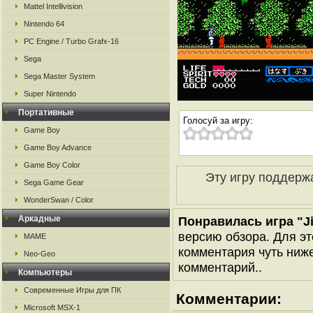
Mattel Intellivision
Nintendo 64
PC Engine / Turbo Grafx-16
Sega
Sega Master System
Super Nintendo
Портативные
Голосуй за игру:
Game Boy
Game Boy Advance
Game Boy Color
Эту игру поддерж
Sega Game Gear
WonderSwan / Color
Аркадные
Понравилась игра "Ji
версию обзора. Для эт
MAME
комментария чуть ниже 
Neo-Geo
комментарий..
Компьютеры
Современные Игры для ПК
Комментарии:
Microsoft MSX-1