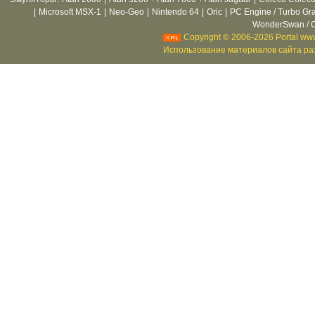
|
Microsoft MSX-1
|
Neo-Geo
|
Nintendo 64
|
Oric
|
PC Engine / Turbo Gr
WonderSwan / C
Copyright © 2006-2026 Portal www
Использование материалов сайта раз