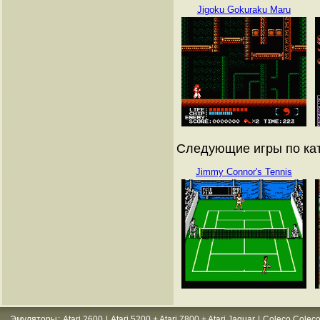
Jigoku Gokuraku Maru
Следующие игры по кат
Jimmy Connor's Tennis
Эмуляторы
:
Atari 2600
|
Atari 5200 + Atari 7800 + Atari Jaguar
|
Coleco Coleco