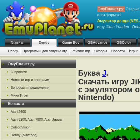
ЭмуПланет.ру:
Старые 
платформах!
Эмулятор денди (NES / 
игру
Jikuu Yuuden - Deb
Главная
Dendy
Game Boy
GBAdvance
GBColor
Dendy
Программы для запуска игр
Рейтинг игр
Обзоры
Новости
Игры:
ЭмуПланет.ру
Буква
J
.
О проекте
Скачать игру J
Новости игр и программ
с эмулятором о
Вопросы и предложения
Nintendo)
Мини Игры
Консоли
Atari 2600
Atari 5200, Atari 7800, Atari Jaguar
ColecoVision
Dendy (Nintendo)