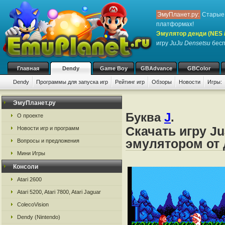
ЭмуПланет.ру:
Старые 
платформах!
Эмулятор денди (NES / 
игру
JuJu Densetsu
бесп
Главная
Dendy
Game Boy
GBAdvance
GBColor
Dendy
Программы для запуска игр
Рейтинг игр
Обзоры
Новости
Игры:
ЭмуПланет.ру
Буква
J
.
О проекте
Скачать игру J
Новости игр и программ
эмулятором от д
Вопросы и предложения
Мини Игры
Консоли
Atari 2600
Atari 5200, Atari 7800, Atari Jaguar
ColecoVision
Dendy (Nintendo)