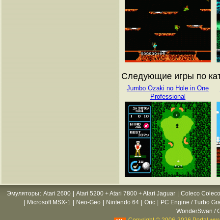
Следующие игры по кат
Jumbo Ozaki no Hole in One
Professional
Эмуляторы
:
Atari 2600
|
Atari 5200 + Atari 7800 + Atari Jaguar
|
Coleco Coleco
|
Microsoft MSX-1
|
Neo-Geo
|
Nintendo 64
|
Oric
|
PC Engine / Turbo Gr
WonderSwan / C