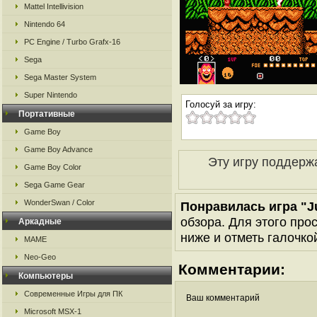
Mattel Intellivision
Nintendo 64
PC Engine / Turbo Grafx-16
Sega
Sega Master System
Super Nintendo
Голосуй за игру:
Портативные
Game Boy
Game Boy Advance
Эту игру поддерж
Game Boy Color
Sega Game Gear
WonderSwan / Color
Понравилась игра "J
обзора. Для этого про
Аркадные
ниже и отметь галочкой
MAME
Neo-Geo
Комментарии:
Компьютеры
Современные Игры для ПК
Ваш комментарий
Microsoft MSX-1