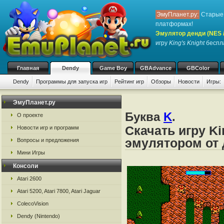
ЭмуПланет.ру:
Старые 
платформах!
Эмулятор денди (NES / 
игру
King's Knight
беспла
Главная
Dendy
Game Boy
GBAdvance
GBColor
Dendy
Программы для запуска игр
Рейтинг игр
Обзоры
Новости
Игры:
ЭмуПланет.ру
Буква
K
.
О проекте
Скачать игру Ki
Новости игр и программ
эмулятором от д
Вопросы и предложения
Мини Игры
Консоли
Atari 2600
Atari 5200, Atari 7800, Atari Jaguar
ColecoVision
Dendy (Nintendo)