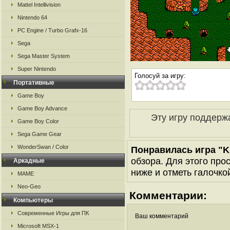
Mattel Intellivision
Nintendo 64
PC Engine / Turbo Grafx-16
Sega
Sega Master System
Super Nintendo
Голосуй за игру:
Портативные
Game Boy
Game Boy Advance
Эту игру поддерж
Game Boy Color
Sega Game Gear
WonderSwan / Color
Понравилась игра "Ki
обзора. Для этого про
Аркадные
ниже и отметь галочкой
MAME
Neo-Geo
Комментарии:
Компьютеры
Современные Игры для ПК
Ваш комментарий
Microsoft MSX-1