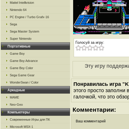
Mattel Intellivision
Nintendo 64
PC Engine / Turbo Grafx-16
Sega
Sega Master System
Super Nintendo
Голосуй за игру:
Портативные
Game Boy
Game Boy Advance
Эту игру поддерж
Game Boy Color
Sega Game Gear
WonderSwan / Color
Понравилась игра "K
этого просто заполни 
Аркадные
галочкой, что это обзо
MAME
Neo-Geo
Комментарии:
Компьютеры
Современные Игры для ПК
Ваш комментарий
Microsoft MSX-1