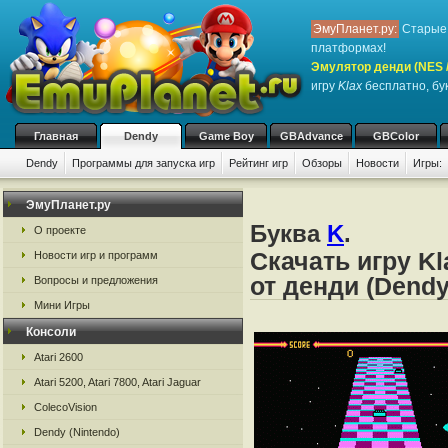
ЭмуПланет.ру:
Старые 
платформах!
Эмулятор денди (NES / 
игру
Klax
бесплатно, бук
Главная
Dendy
Game Boy
GBAdvance
GBColor
Dendy
Программы для запуска игр
Рейтинг игр
Обзоры
Новости
Игры:
ЭмуПланет.ру
Буква
K
.
О проекте
Скачать игру K
Новости игр и программ
от денди (Dendy
Вопросы и предложения
Мини Игры
Консоли
Atari 2600
Atari 5200, Atari 7800, Atari Jaguar
ColecoVision
Dendy (Nintendo)