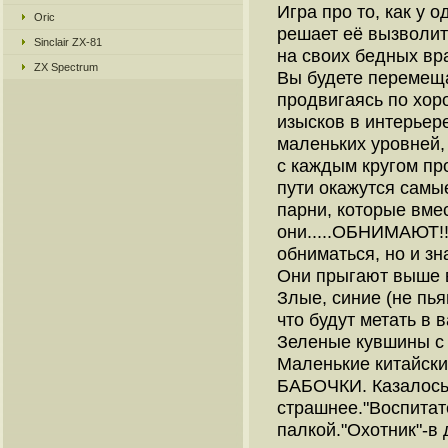
Игра про то, как у 
Oric
решает её вызволит
Sinclair ZX-81
на своих бедных вр
ZX Spectrum
Вы будете перемеща
продвигаясь по хор
изысков в интерьере
маленьких уровней,
с каждым кругом пр
пути окажутся самы
парни, которые вмес
они.....ОБНИМАЮТ!
обниматься, но и з
Они прыгают выше в
Злые, синие (не пья
что будут метать в 
Зеленые кувшины с
Маленькие китайски
БАБОЧКИ. Казалось 
страшнее."Воспитат
палкой."Охотник"-в