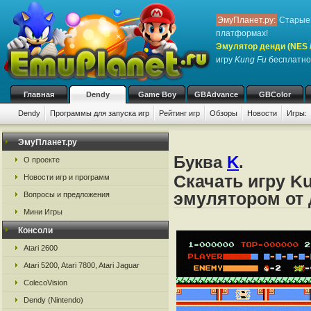
ЭмуПланет.ру:
Старые 
платформах!
Эмулятор денди (NES / 
игру
Kung Fu
бесплатно,
Главная
Dendy
Game Boy
GBAdvance
GBColor
Dendy
Программы для запуска игр
Рейтинг игр
Обзоры
Новости
Игры:
ЭмуПланет.ру
Буква
K
.
О проекте
Скачать игру K
Новости игр и программ
эмулятором от д
Вопросы и предложения
Мини Игры
Консоли
Atari 2600
Atari 5200, Atari 7800, Atari Jaguar
ColecoVision
Dendy (Nintendo)