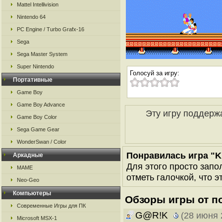
Mattel Intellivision
Nintendo 64
PC Engine / Turbo Grafx-16
Sega
Sega Master System
Super Nintendo
Голосуй за игру:
Портативные
Game Boy
Game Boy Advance
Эту игру поддерж
Game Boy Color
Sega Game Gear
WonderSwan / Color
Понравилась игра "K
Аркадные
Для этого просто запо
MAME
отметь галочкой, что э
Neo-Geo
Компьютеры
Обзоры игры от п
Современные Игры для ПК
G@R!K
(28 июня 
Microsoft MSX-1