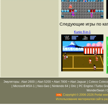
Следующие игры по кат
Kunio 8-in-1
Эмуляторы
:
Atari 2600
|
Atari 5200 + Atari 7800 + Atari Jaguar
|
Coleco Coleco
|
Microsoft MSX-1
|
Neo-Geo
|
Nintendo 64
|
Oric
|
PC Engine / Turbo Gr
WonderSwan / C
Copyright © 2006-2026 Portal www
Использование материалов сайта раз