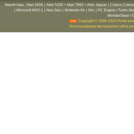
Эмуляторы
:
Atari 2600
|
Atari 5200 + Atari 7800 + Atari Jaguar
|
Coleco Coleco
|
Microsoft MSX-1
|
Neo-Geo
|
Nintendo 64
|
Oric
|
PC Engine / Turbo Gr
WonderSwan / C
Copyright © 2006-2026 Portal www
Использование материалов сайта раз