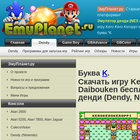
ЭмуПланет.ру:
Старые 
платформах!
Эмулятор денди (NES / 
игру
Kero Kero Keroppi 
буква "K
Главная
Dendy
Game Boy
GBAdvance
GBColor
Dendy
Программы для запуска игр
Рейтинг игр
Обзоры
Новости
Игры:
ЭмуПланет.ру
Буква
K
.
О проекте
Скачать игру Ke
Новости игр и программ
Daibouken бесп
Вопросы и предложения
денди (Dendy, N
Мини Игры
Консоли
Atari 2600
Atari 5200, Atari 7800, Atari Jaguar
ColecoVision
Dendy (Nintendo)