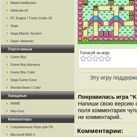
Mattel Intellivision
Nintendo 64
PC Engine / Turbo Grafx-16
Sega
Sega Master System
Super Nintendo
Портативные
Голосуй за игру:
Game Boy
Game Boy Advance
Game Boy Color
Эту игру поддерж
Sega Game Gear
WonderSwan / Color
Аркадные
Понравилась игра "K
Напиши свою версию о
MAME
поля комментария чуть 
Neo-Geo
не комментарий..
Компьютеры
Современные Игры для ПК
Комментарии:
Microsoft MSX-1