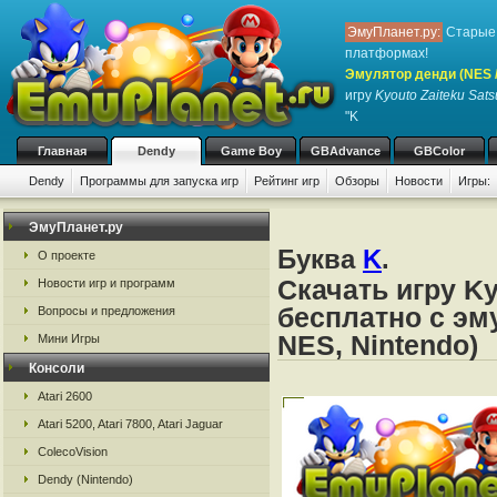
ЭмуПланет.ру:
Старые 
платформах!
Эмулятор денди (NES / 
игру
Kyouto Zaiteku Sats
"K
Главная
Dendy
Game Boy
GBAdvance
GBColor
Dendy
Программы для запуска игр
Рейтинг игр
Обзоры
Новости
Игры:
ЭмуПланет.ру
Буква
K
.
О проекте
Скачать игру Ky
Новости игр и программ
бесплатно с эм
Вопросы и предложения
NES, Nintendo)
Мини Игры
Консоли
Atari 2600
Atari 5200, Atari 7800, Atari Jaguar
ColecoVision
Dendy (Nintendo)