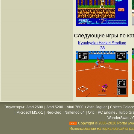
Следующие игры по кат
Kyuukyoku Harikiri Stadium
'88
Эмуляторы
:
Atari 2600
|
Atari 5200 + Atari 7800 + Atari Jaguar
|
Coleco Coleco
|
Microsoft MSX-1
|
Neo-Geo
|
Nintendo 64
|
Oric
|
PC Engine / Turbo Gr
WonderSwan / C
Copyright © 2006-2026 Portal www
Использование материалов сайта раз