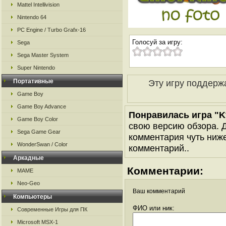
Mattel Intellivision
Nintendo 64
PC Engine / Turbo Grafx-16
Голосуй за игру:
Sega
Sega Master System
Super Nintendo
Портативные
Эту игру поддерж
Game Boy
Game Boy Advance
Понравилась игра "Ky
Game Boy Color
свою версию обзора. Д
Sega Game Gear
комментария чуть ниже 
WonderSwan / Color
комментарий..
Аркадные
Комментарии:
MAME
Neo-Geo
Ваш комментарий
Компьютеры
ФИО или ник:
Современные Игры для ПК
Microsoft MSX-1