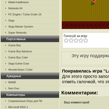
Mattel Intellivision
Nintendo 64
PC Engine / Turbo Grafx-16
Sega
Sega Master System
Super Nintendo
Голосуй за игру:
Портативные
Game Boy
Game Boy Advance
Эту игру поддерж
Game Boy Color
Sega Game Gear
WonderSwan / Color
Понравилась игра "L
Для этого просто запо
Аркадные
отметь галочкой, что э
MAME
Neo-Geo
Комментарии:
Компьютеры
Современные Игры для ПК
Ваш комментарий
Microsoft MSX-1