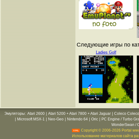
Следующие игры по кат
Ladies Golf
Эмуляторы
:
Atari 2600
|
Atari 5200 + Atari 7800 + Atari Jaguar
|
Coleco Coleco
|
Microsoft MSX-1
|
Neo-Geo
|
Nintendo 64
|
Oric
|
PC Engine / Turbo Gr
WonderSwan / C
Copyright © 2006-2026 Portal www
Использование материалов сайта раз