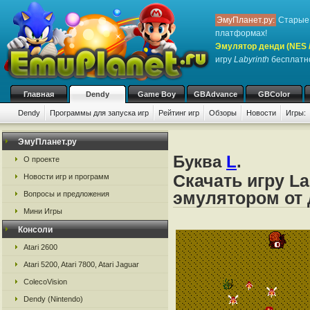
ЭмуПланет.ру:
Старые 
платформах!
Эмулятор денди (NES / 
игру
Labyrinth
бесплатно
Главная
Dendy
Game Boy
GBAdvance
GBColor
Dendy
Программы для запуска игр
Рейтинг игр
Обзоры
Новости
Игры:
ЭмуПланет.ру
Буква
L
.
О проекте
Скачать игру La
Новости игр и программ
эмулятором от д
Вопросы и предложения
Мини Игры
Консоли
Atari 2600
Atari 5200, Atari 7800, Atari Jaguar
ColecoVision
Dendy (Nintendo)