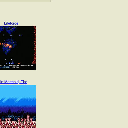
Lifeforce
ttle Mermaid, The