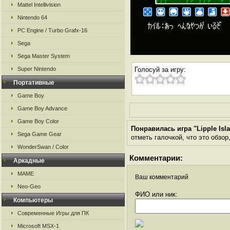
Mattel Intellivision
Nintendo 64
PC Engine / Turbo Grafx-16
Sega
Sega Master System
Super Nintendo
Голосуй за игру:
Портативные
Game Boy
Game Boy Advance
Game Boy Color
Понравилась игра "Lipple Isl
Sega Game Gear
отметь галочкой, что это обзор
WonderSwan / Color
Комментарии:
Аркадные
MAME
Ваш комментарий
Neo-Geo
ФИО или ник:
Компьютеры
Современные Игры для ПК
Microsoft MSX-1