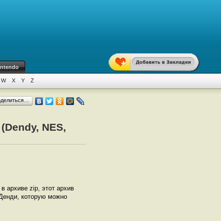
intendo
W
X
Y
Z
оделиться…
 (Dendy, NES,
 в архиве zip, этот архив
 Денди, которую можно