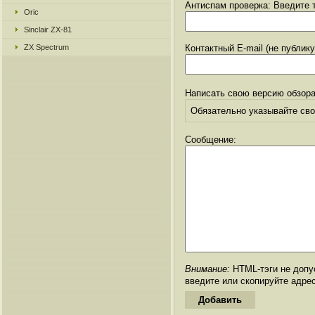
Антиспам проверка: Введите т
Oric
Sinclair ZX-81
ZX Spectrum
Контактный E-mail (не публик
Написать свою версию обзора
Обязательно указывайте свое
Сообщение:
Внимание:
HTML-тэги не допус
введите или скопируйте адре