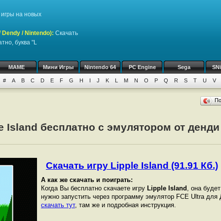
игры на новых
Dendy / Nintendo)
:
Скачать
тно, буква "L
MAME
Мини Игры
Nintendo 64
PC Engine
Sega
SN
#
A
B
C
D
E
F
G
H
I
J
K
L
M
N
O
P
Q
R
S
T
U
V
П
e Island бесплатно с эмулятором от денди
Скачать игру Lipple Island (91.91 Кб.)
А как же скачать и поиграть:
Когда Вы бесплатно скачаете игру
Lipple Island
, она будет
нужно запустить через программу эмулятор FCE Ultra для
скачать тут
, там же и подробная инструкция.