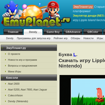
ЭмуПланет.ру:
Старые 
платформах!
Эмулятор денди (NES / 
игру
Lipple Island
беспла
Главная
Dendy
Game Boy
GBAdvance
GBColor
Dendy
Программы для запуска игр
Рейтинг игр
Обзоры
Новости
Игры:
ЭмуПланет.ру
Буква
L
.
О проекте
Скачать игру Lippl
Новости игр и программ
Nintendo)
Вопросы и предложения
Мини Игры
Консоли
Atari 2600
Atari 5200, Atari 7800, Atari Jaguar
ColecoVision
Dendy (Nintendo)