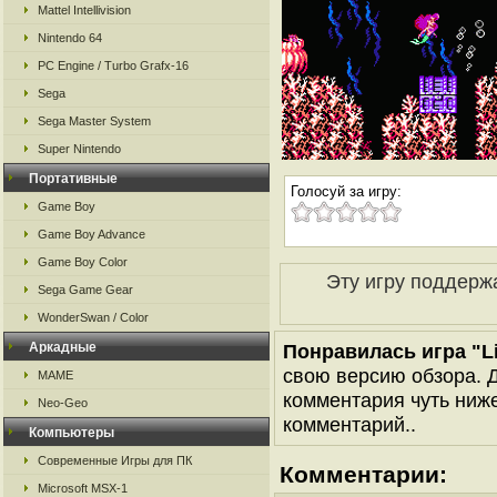
Mattel Intellivision
Nintendo 64
PC Engine / Turbo Grafx-16
Sega
Sega Master System
Super Nintendo
Портативные
Голосуй за игру:
Game Boy
Game Boy Advance
Game Boy Color
Эту игру поддерж
Sega Game Gear
WonderSwan / Color
Аркадные
Понравилась игра "Li
свою версию обзора. Д
MAME
комментария чуть ниже 
Neo-Geo
комментарий..
Компьютеры
Современные Игры для ПК
Комментарии:
Microsoft MSX-1