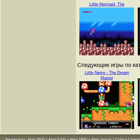
Little Mermaid, The
Следующие игры по кат
Little Nemo - The Dream
Master
Эмуляторы
:
Atari 2600
|
Atari 5200 + Atari 7800 + Atari Jaguar
|
Coleco Coleco