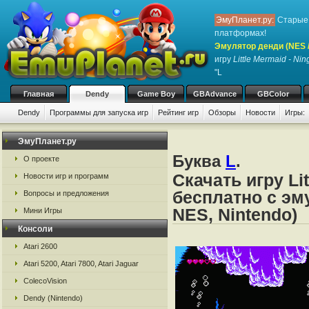
ЭмуПланет.ру:
Старые 
платформах!
Эмулятор денди (NES / 
игру
Little Mermaid - Ni
"L
Главная
Dendy
Game Boy
GBAdvance
GBColor
Dendy
Программы для запуска игр
Рейтинг игр
Обзоры
Новости
Игры:
ЭмуПланет.ру
Буква
L
.
О проекте
Скачать игру Li
Новости игр и программ
бесплатно с эм
Вопросы и предложения
NES, Nintendo)
Мини Игры
Консоли
Atari 2600
Atari 5200, Atari 7800, Atari Jaguar
ColecoVision
Dendy (Nintendo)