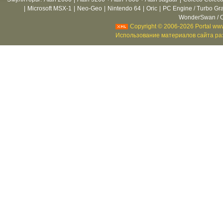
|
Microsoft MSX-1
|
Neo-Geo
|
Nintendo 64
|
Oric
|
PC Engine / Turbo Gr
WonderSwan / C
Copyright © 2006-2026 Portal www
Использование материалов сайта раз