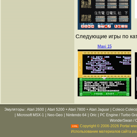
Следующие игры по кат
Maxi 15
Эмуляторы
:
Atari 2600
|
Atari 5200 + Atari 7800 + Atari Jaguar
|
Coleco Coleco
|
Microsoft MSX-1
|
Neo-Geo
|
Nintendo 64
|
Oric
|
PC Engine / Turbo Gr
WonderSwan / C
Copyright © 2006-2026 Portal www
Использование материалов сайта раз