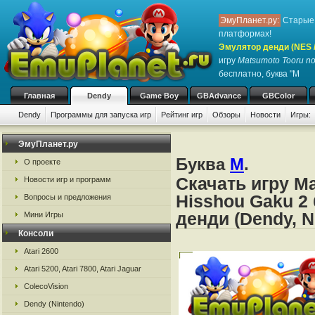
ЭмуПланет.ру:
Старые 
платформах!
Эмулятор денди (NES / 
игру
Matsumoto Tooru no
бесплатно, буква "M
Главная
Dendy
Game Boy
GBAdvance
GBColor
Dendy
Программы для запуска игр
Рейтинг игр
Обзоры
Новости
Игры:
ЭмуПланет.ру
Буква
M
.
О проекте
Скачать игру Ma
Новости игр и программ
Hisshou Gaku 2
Вопросы и предложения
денди (Dendy, N
Мини Игры
Консоли
Atari 2600
Atari 5200, Atari 7800, Atari Jaguar
ColecoVision
Dendy (Nintendo)