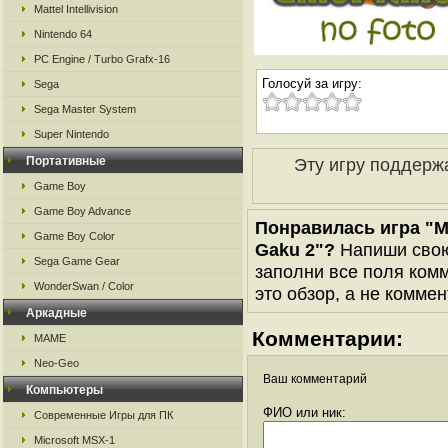
Mattel Intellivision
Nintendo 64
PC Engine / Turbo Grafx-16
Голосуй за игру:
Sega
Sega Master System
Super Nintendo
Портативные
Эту игру поддерж
Game Boy
Game Boy Advance
Понравилась игра "M
Game Boy Color
Gaku 2"?
Напиши свою
Sega Game Gear
заполни все поля комм
WonderSwan / Color
это обзор, а не коммен
Аркадные
Комментарии:
MAME
Neo-Geo
Ваш комментарий
Компьютеры
ФИО или ник:
Современные Игры для ПК
Microsoft MSX-1