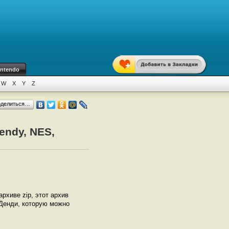
intendo
W
X
Y
Z
оделиться…
endy, NES,
 архиве zip, этот архив
 Денди, которую можно