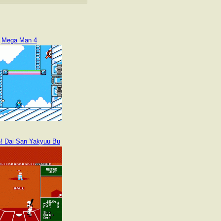
Mega Man 4
! Dai San Yakyuu Bu