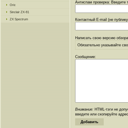
Антиспам проверка: Введите т
Oric
Sinclair ZX-81
ZX Spectrum
Контактный E-mail (не публик
Написать свою версию обзора
Обязательно указывайте свое
Сообщение:
Внимание:
HTML-тэги не допус
введите или скопируйте адре