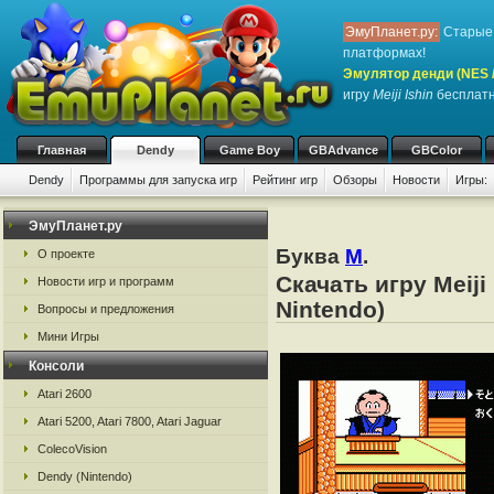
ЭмуПланет.ру:
Старые 
платформах!
Эмулятор денди (NES / 
игру
Meiji Ishin
бесплатн
Главная
Dendy
Game Boy
GBAdvance
GBColor
Dendy
Программы для запуска игр
Рейтинг игр
Обзоры
Новости
Игры:
ЭмуПланет.ру
Буква
M
.
О проекте
Скачать игру Meiji
Новости игр и программ
Nintendo)
Вопросы и предложения
Мини Игры
Консоли
Atari 2600
Atari 5200, Atari 7800, Atari Jaguar
ColecoVision
Dendy (Nintendo)