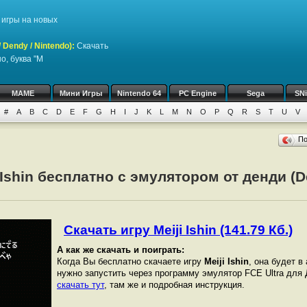
игры на новых
Dendy / Nintendo)
:
Скачать
о, буква "M
MAME
Мини Игры
Nintendo 64
PC Engine
Sega
SN
#
A
B
C
D
E
F
G
H
I
J
K
L
M
N
O
P
Q
R
S
T
U
V
П
 Ishin бесплатно с эмулятором от денди (D
Скачать игру Meiji Ishin (141.79 Кб.)
А как же скачать и поиграть:
Когда Вы бесплатно скачаете игру
Meiji Ishin
, она будет в
нужно запустить через программу эмулятор FCE Ultra для
скачать тут
, там же и подробная инструкция.