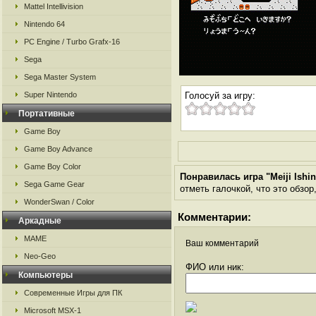
Mattel Intellivision
Nintendo 64
PC Engine / Turbo Grafx-16
Sega
Sega Master System
Super Nintendo
Голосуй за игру:
Портативные
Game Boy
Game Boy Advance
Game Boy Color
Понравилась игра "Meiji Ishi
Sega Game Gear
отметь галочкой, что это обзор
WonderSwan / Color
Комментарии:
Аркадные
MAME
Ваш комментарий
Neo-Geo
ФИО или ник:
Компьютеры
Современные Игры для ПК
Microsoft MSX-1