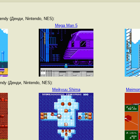
ndy (Денди, Nintendo, NES):
Mega Man 5
dy (Денди, Nintendo, NES):
Meikyuu Shima
Meimon