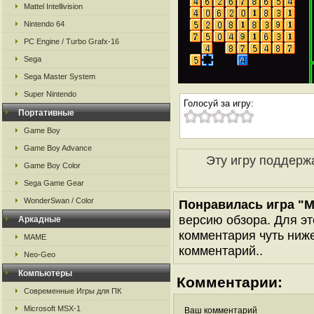
Mattel Intellivision
Nintendo 64
PC Engine / Turbo Grafx-16
Sega
Sega Master System
Super Nintendo
Голосуй за игру:
Портативные
Game Boy
Game Boy Advance
Эту игру поддерж
Game Boy Color
Sega Game Gear
WonderSwan / Color
Понравилась игра "M
версию обзора. Для эт
Аркадные
комментария чуть ниже 
MAME
комментарий..
Neo-Geo
Компьютеры
Комментарии:
Современные Игры для ПК
Microsoft MSX-1
Ваш комментарий