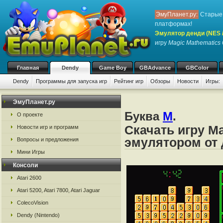
ЭмуПланет.ру:
Старые 
платформах!
Эмулятор денди (NES / 
игру
Magic Mathematics
Главная
Dendy
Game Boy
GBAdvance
GBColor
Dendy
Программы для запуска игр
Рейтинг игр
Обзоры
Новости
Игры:
ЭмуПланет.ру
Буква
M
.
О проекте
Скачать игру M
Новости игр и программ
эмулятором от д
Вопросы и предложения
Мини Игры
Консоли
Atari 2600
Atari 5200, Atari 7800, Atari Jaguar
ColecoVision
Dendy (Nintendo)