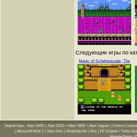
Следующие игры по кат
Magic of Scheherazade, The
Эмуляторы
:
Atari 2600
|
Atari 5200 + Atari 7800 + Atari Jaguar
|
Coleco Coleco
|
Microsoft MSX-1
|
Neo-Geo
|
Nintendo 64
|
Oric
|
PC Engine / Turbo Gr
WonderSwan / C