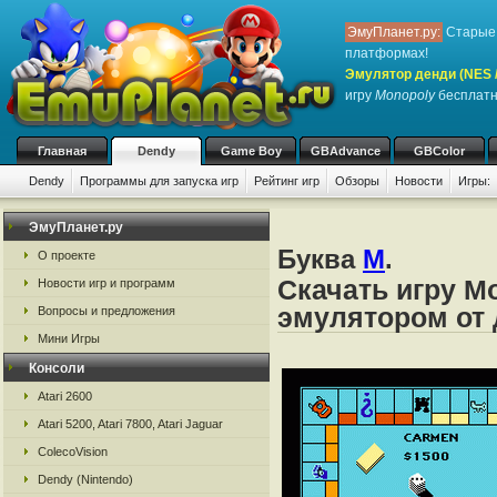
ЭмуПланет.ру:
Старые 
платформах!
Эмулятор денди (NES / 
игру
Monopoly
бесплатно
Главная
Dendy
Game Boy
GBAdvance
GBColor
Dendy
Программы для запуска игр
Рейтинг игр
Обзоры
Новости
Игры:
ЭмуПланет.ру
Буква
M
.
О проекте
Скачать игру M
Новости игр и программ
эмулятором от д
Вопросы и предложения
Мини Игры
Консоли
Atari 2600
Atari 5200, Atari 7800, Atari Jaguar
ColecoVision
Dendy (Nintendo)