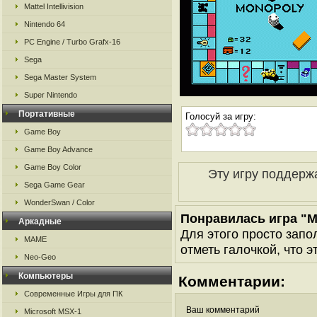
Mattel Intellivision
Nintendo 64
PC Engine / Turbo Grafx-16
Sega
Sega Master System
Super Nintendo
Портативные
Голосуй за игру:
Game Boy
Game Boy Advance
Game Boy Color
Эту игру поддерж
Sega Game Gear
WonderSwan / Color
Понравилась игра "M
Аркадные
Для этого просто запо
MAME
отметь галочкой, что э
Neo-Geo
Компьютеры
Комментарии:
Современные Игры для ПК
Ваш комментарий
Microsoft MSX-1