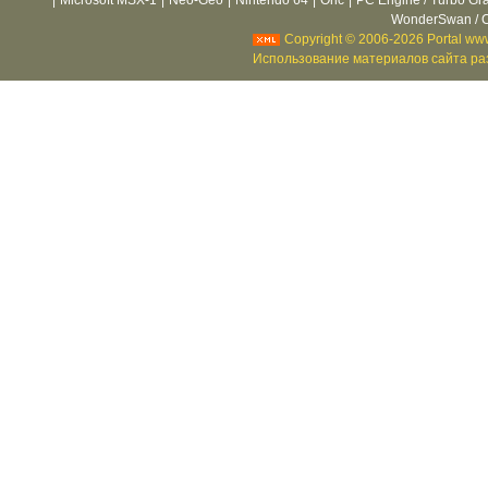
|
Microsoft MSX-1
|
Neo-Geo
|
Nintendo 64
|
Oric
|
PC Engine / Turbo Gr
WonderSwan / C
Copyright © 2006-2026 Portal www
Использование материалов сайта раз