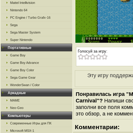
Mattel Intellivision
Nintendo 64
PC Engine / Turbo Grafx-16
Sega
Sega Master System
Super Nintendo
Портативные
Голосуй за игру:
Game Boy
Game Boy Advance
Game Boy Color
Эту игру поддерж
Sega Game Gear
WonderSwan / Color
Аркадные
Понравилась игра "Mu
Carnival"?
Напиши сво
MAME
заполни все поля комм
Neo-Geo
это обзор, а не коммен
Компьютеры
Современные Игры для ПК
Комментарии:
Microsoft MSX-1