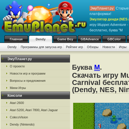
ЭмуПланет.ру:
Старые 
платформах!
Эмулятор денди (NES / 
игру
Muppet Adventure - 
бесплатно, буква "M
Главная
Dendy
Game Boy
GBAdvance
GBColor
Dendy
Программы для запуска игр
Рейтинг игр
Обзоры
Новости
Игры:
ЭмуПланет.ру
Буква
M
.
О проекте
Скачать игру Mu
Новости игр и программ
Carnival беспл
Вопросы и предложения
(Dendy, NES, Ni
Мини Игры
Консоли
Atari 2600
Atari 5200, Atari 7800, Atari Jaguar
ColecoVision
Dendy (Nintendo)