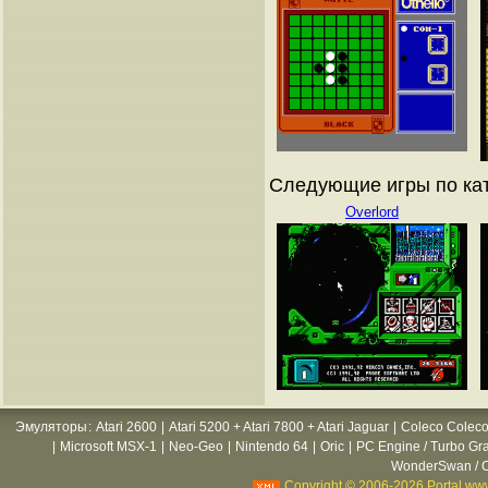
Следующие игры по кат
Overlord
Эмуляторы
:
Atari 2600
|
Atari 5200 + Atari 7800 + Atari Jaguar
|
Coleco Coleco
|
Microsoft MSX-1
|
Neo-Geo
|
Nintendo 64
|
Oric
|
PC Engine / Turbo Gr
WonderSwan / C
Copyright © 2006-2026 Portal www