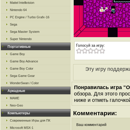
Mattel Intellivision
Nintendo 64
PC Engine / Turbo Grafx-16
Sega
Sega Master System
Super Nintendo
Голосуй за игру:
Портативные
Game Boy
Game Boy Advance
Эту игру поддерж
Game Boy Color
Sega Game Gear
WonderSwan / Color
Понравилась игра "O
Аркадные
обзора. Для этого про
MAME
ниже и отметь галочкой
Neo-Geo
Комментарии:
Компьютеры
Современные Игры для ПК
Ваш комментарий
Microsoft MSX-1