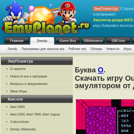
ЭмуПланет.ру:
Старые 
платформах!
Эмулятор денди (NES / 
игру
Outlanders
бесплатн
Главная
Dendy
Game Boy
GBAdvance
GBColor
Dendy
Программы для запуска игр
Рейтинг игр
Обзоры
Новости
Игры:
ЭмуПланет.ру
Буква
O
.
О проекте
Скачать игру Ou
Новости игр и программ
эмулятором от д
Вопросы и предложения
Мини Игры
Консоли
Atari 2600
Atari 5200, Atari 7800, Atari Jaguar
ColecoVision
Dendy (Nintendo)